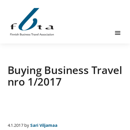
Hyppää
Hyppää
Hyppää
pääsisältöön
ensisijaiseen
alatunnisteeseen
sivupalkkiin
Suomen
Suomen
Liikematkayhdistys
Liikematkayhdistys
ry
Buying Business Travel
ry
FBTA
FBTA
on
nro 1/2017
liikematka­
palveluja
ostavien
ja
niitä
elinkeinokseen
4.1.2017
by
Sari Viljamaa
tarjoavien