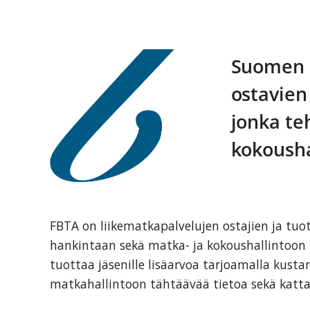
Suomen L
ostavien 
jonka te
kokousha
FBTA on liikematkapalvelujen ostajien ja tuot
hankintaan sekä matka- ja kokoushallintoon 
tuottaa jäsenille lisäarvoa tarjoamalla kust
matkahallintoon tähtäävää tietoa sekä katt