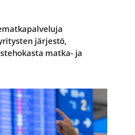
ematka­palveluja
ritysten järjestö,
s­tehokasta matka- ja