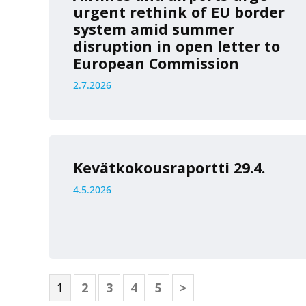
urgent rethink of EU border
system amid summer
disruption in open letter to
European Commission
2.7.2026
Kevätkokousraportti 29.4.
4.5.2026
1
2
3
4
5
>