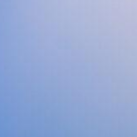
tarjoavien
yritysten
järjestö,
jonka
tehtävä
on
edistää
hyvää
ja
kustannus­
tehokasta
matka-
ja
kokoushallintoa.