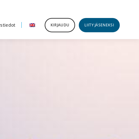
stiedot
KIRJAUDU
LIITY JÄSENEKSI