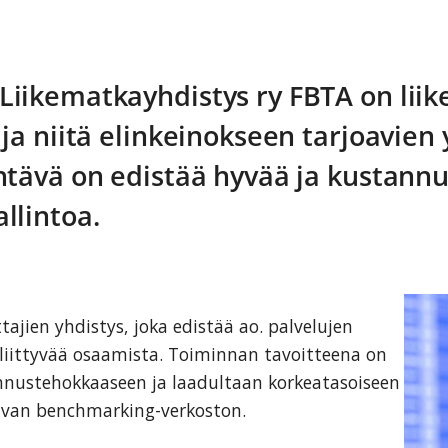
iikematkayhdistys ry FBTA on liik
ja niitä elinkeinokseen tarjoavien y
htävä on edistää hyvää ja kustannu
llintoa.
tajien yhdistys, joka edistää ao. palvelujen
liittyvää osaamista. Toiminnan tavoitteena on
annustehokkaaseen ja laadultaan korkeatasoiseen
avan benchmarking-verkoston.