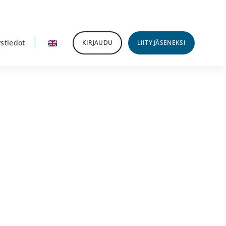
stiedot
KIRJAUDU
LIITY JÄSENEKSI
nsisijainen
ivupalkki