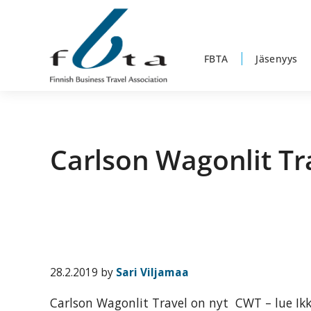
Hyppää
Hyppää
Hyppää
Hyppää
ensisijaiseen
pääsisältöön
ensisijaiseen
alatunnisteeseen
valikkoon
sivupalkkiin
FBTA
Jäsenyys
Suomen
Suomen
Liikematkayhdistys
Liikematkayhdistys
ry
Carlson Wagonlit Tr
ry
FBTA
FBTA
on
liikematka­
palveluja
ostavien
ja
28.2.2019
by
Sari Viljamaa
niitä
Carlson Wagonlit Travel on nyt CWT – lue I
elinkeinokseen