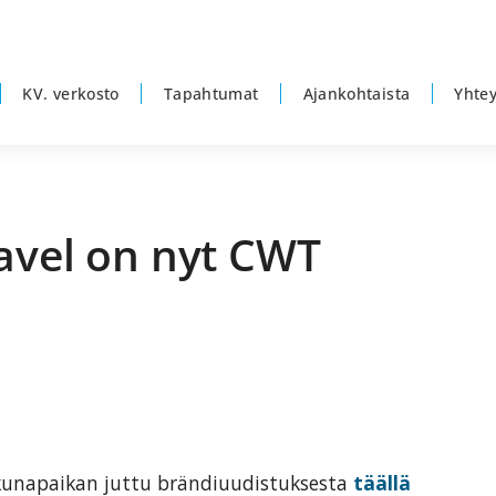
KV. verkosto
Tapahtumat
Ajankohtaista
Yhtey
avel on nyt CWT
E
s
kkunapaikan juttu brändiuudistuksesta
täällä