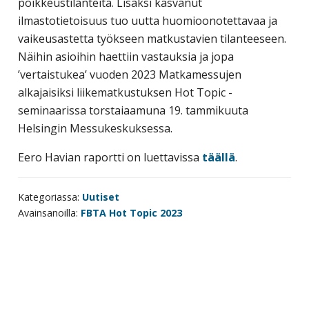
poikkeustilanteita. Lisäksi kasvanut
ilmastotietoisuus tuo uutta huomioonotettavaa ja
vaikeusastetta työkseen matkustavien tilanteeseen.
Näihin asioihin haettiin vastauksia ja jopa
’vertaistukea’ vuoden 2023 Matkamessujen
alkajaisiksi liikematkustuksen Hot Topic -
seminaarissa torstaiaamuna 19. tammikuuta
Helsingin Messukeskuksessa.
Eero Havian raportti on luettavissa
täällä
.
Kategoriassa:
Uutiset
Avainsanoilla:
FBTA Hot Topic 2023
Ensisijainen