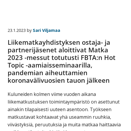
yritysten
järjestö,
jonka
tehtävä
23.1.2023
by
Sari Viljamaa
on
Liikematkayhdistyksen ostaja- ja
edistää
partnerijäsenet aloittivat Matka
hyvää
2023 -messut totutusti FBTA:n Hot
ja
Topic -aamiaisseminaarilla,
kustannus­
pandemian aiheuttamien
tehokasta
koronavälivuosien tauon jälkeen
matka-
ja
Kuluneiden kolmen viime vuoden aikana
kokoushallintoa.
liikematkustuksen toimintaympäristö on asettunut
ainakin tilapaisesti uuteen asentoon. Työkseen
matkustavat kohtaavat yhä useammin ruuhkia,
viivästyksiä, peruutuksia ja muita matkaa haittaavia