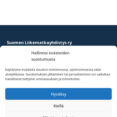
sivupalkki
Footer
Suomen Liikematkayhdistys ry
–
Finnish Business Travel Association
Hallinnoi evästeiden
suostumusta
Simonkatu 12 B 30
FI-00100 Helsinki, Finland
Käytämme evästeitä sivuston toiminnoissa, optimoimisessa sekä
analytiikassa. Suostumuksen jättäminen tai peruuttaminen voi vaikuttaa
(09) 441 244
haitallisesti tiettyihin ominaisuuksiin ja toimintoihin.
fbta@fbta.net
Hyväksy
Liity jäseneksi
Rekisteriseloste
Kiellä