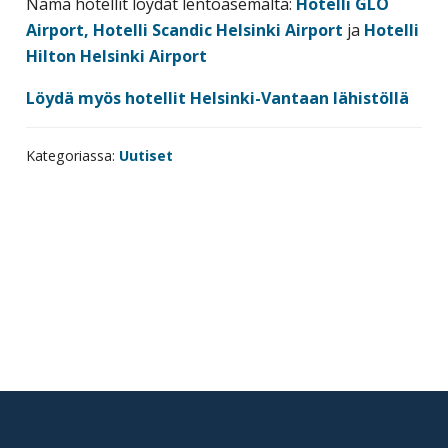
Nämä hotellit löydät lentoasemalta:
Hotelli GLO
Airport,
Hotelli Scandic Helsinki Airport
ja
Hotelli
Hilton Helsinki Airport
Löydä myös hotellit Helsinki-Vantaan lähistöllä
Kategoriassa:
Uutiset
Ensisijainen
sivupalkki
Footer