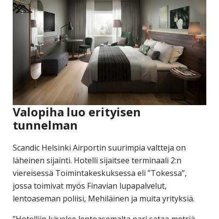
Valopiha luo erityisen
tunnelman
Scandic Helsinki Airportin suurimpia valtteja on
läheinen sijainti. Hotelli sijaitsee terminaali 2:n
viereisessä Toimintakeskuksessa eli ”Tokessa”,
jossa toimivat myös Finavian lupapalvelut,
lentoaseman poliisi, Mehiläinen ja muita yrityksiä.
”Hotelliin kävelee lentoasemalta pari sataa metriä