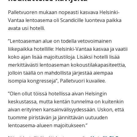
Palletvuoren mukaan nopeasti kasvava Helsinki-
Vantaa lentoasema oli Scandicille luonteva paikka
avata usi hotelli.
”Lentoaseman alue on todella vetovoimainen
liikepaikka hotellille: Helsinki-Vantaa kasvaa ja vaatii
koko ajan lisää majoitustiloja. Lisäksi hotelli lisää
merkittävästi lentoaseman kokoustilakapasiteettia,
jolloin täällä on mahdollista järjestää aiempaa
isompia kongresseja”, Palletvuori kuvailee.
”Olen ollut töissä hotellissa aivan Helsingin
keskustassa, mutta kentän tunnelma on kuitenkin
aivan erityinen kansainvälisyydessään. Uskon, että
tuomme piristävän ja jännittävän uutuuden
lentoasema-alueen majoitukseen.”