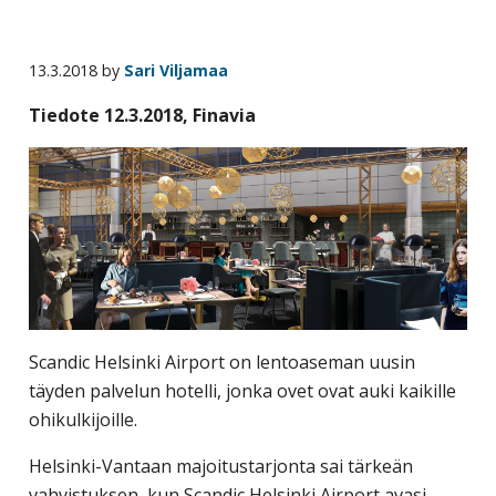
yritysten
järjestö,
13.3.2018
by
Sari Viljamaa
jonka
tehtävä
Tiedote 12.3.2018, Finavia
on
edistää
hyvää
ja
kustannus­
tehokasta
matka-
ja
Scandic Helsinki Airport on lentoaseman uusin
kokoushallintoa.
täyden palvelun hotelli, jonka ovet ovat auki kaikille
ohikulkijoille.
Helsinki-Vantaan majoitustarjonta sai tärkeän
vahvistuksen, kun Scandic Helsinki Airport avasi