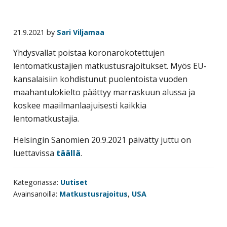
yritysten
järjestö,
21.9.2021
by
Sari Viljamaa
jonka
tehtävä
Yhdysvallat
poistaa koronarokotettujen
on
lentomatkustajien matkustusrajoitukset. Myös EU-
edistää
kansalaisiin kohdistunut puolentoista vuoden
hyvää
maahantulokielto päättyy marraskuun alussa ja
ja
koskee maailmanlaajuisesti kaikkia
kustannus­
lentomatkustajia.
tehokasta
Helsingin Sanomien 20.9.2021 päivätty juttu on
matka-
luettavissa
täällä
.
ja
kokoushallintoa.
Kategoriassa:
Uutiset
Avainsanoilla:
Matkustusrajoitus
,
USA