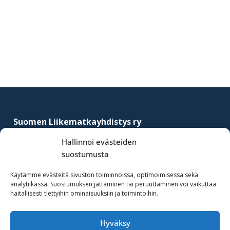
Ensisijainen
sivupalkki
Footer
Suomen Liikematkayhdistys ry
–
Finnish Business Travel Association
Hallinnoi evästeiden
suostumusta
Simonkatu 12 B 30
FI-00100 Helsinki, Finland
Käytämme evästeitä sivuston toiminnoissa, optimoimisessa sekä
analytiikassa. Suostumuksen jättäminen tai peruuttaminen voi vaikuttaa
(09) 441 244
haitallisesti tiettyihin ominaisuuksiin ja toimintoihin.
fbta@fbta.net
Hyväksy