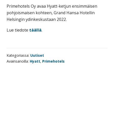
yritysten
Primehotels Oy avaa Hyatt-ketjun ensimmäisen
järjestö,
pohjoismaisen kohteen, Grand Hansa Hotellin
jonka
Helsingin ydinkeskustaan 2022.
tehtävä
Lue tiedote
täällä
.
on
edistää
hyvää
ja
Kategoriassa:
Uutiset
kustannus­
Avainsanoilla:
Hyatt
,
Primehotels
tehokasta
matka-
ja
kokoushallintoa.
Ensisijainen
sivupalkki