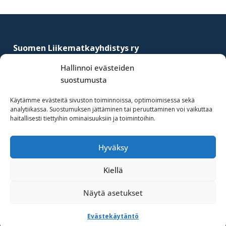
Footer
Suomen Liikematkayhdistys ry
–
Finnish Business Travel Association
Hallinnoi evästeiden
suostumusta
Simonkatu 12 B 30
FI-00100 Helsinki, Finland
Käytämme evästeitä sivuston toiminnoissa, optimoimisessa sekä
analytiikassa. Suostumuksen jättäminen tai peruuttaminen voi vaikuttaa
(09) 441 244
haitallisesti tiettyihin ominaisuuksiin ja toimintoihin.
fbta@fbta.net
Hyväksy
Liity jäseneksi
Rekisteriseloste
Kiellä
Näytä asetukset
·Toteutus ja ylläpito
MMD Networks Oy
·
Evästekäytäntö