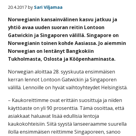
yritysten
20.4.2017
by
Sari Viljamaa
järjestö,
Norwegianin kansainvälinen kasvu jatkuu ja
jonka
yhtiö avaa uuden suoran reitin Lontoon
tehtävä
Gatwickin ja Singaporen välillä. Singapore on
on
Norwegianin toinen kohde Aasiassa. Jo aiemmin
edistää
Norwegian on lentänyt Bangkokiin
hyvää
Tukholmasta, Oslosta ja Kööpenhaminasta.
ja
kustannus­
Norwegian aloittaa 28. syyskuuta ensimmäisen
tehokasta
kerran lennot Lontoon Gatwickin ja Singaporen
matka-
välillä. Lennoille on hyvät vaihtoyhteydet Helsingistä.
ja
– Kaukoreittimme ovat erittäin suosittuja ja niiden
kokoushallintoa.
käyttöaste on yli 90 prosenttia. Tämä osoittaa, että
asiakkaat haluavat lisää edullisia lentoja
kaukokohteisiin. Siitä syystä lanseeraamme suurella
ilolla ensimmäisen reittimme Singaporeen, sanoo