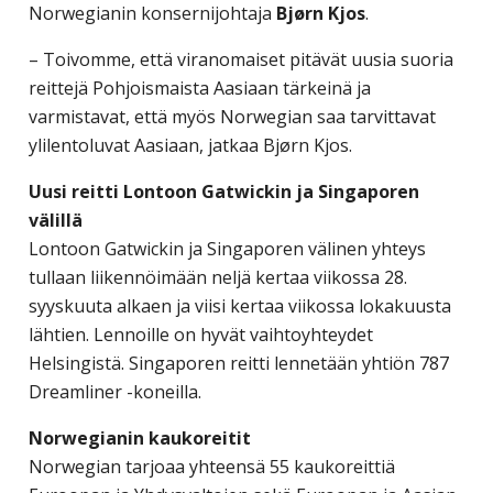
Norwegianin konsernijohtaja
Bjørn Kjos
.
– Toivomme, että viranomaiset pitävät uusia suoria
reittejä Pohjoismaista Aasiaan tärkeinä ja
varmistavat, että myös Norwegian saa tarvittavat
ylilentoluvat Aasiaan, jatkaa Bjørn Kjos.
Uusi reitti Lontoon Gatwickin ja Singaporen
välillä
Lontoon Gatwickin ja Singaporen välinen yhteys
tullaan liikennöimään neljä kertaa viikossa 28.
syyskuuta alkaen ja viisi kertaa viikossa lokakuusta
lähtien. Lennoille on hyvät vaihtoyhteydet
Helsingistä. Singaporen reitti lennetään yhtiön 787
Dreamliner -koneilla.
Norwegianin kaukoreitit
Norwegian tarjoaa yhteensä 55 kaukoreittiä