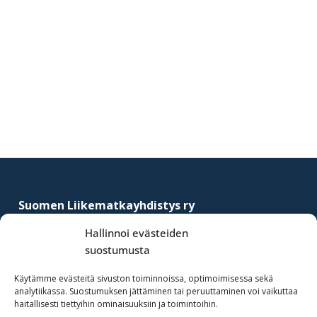
Ensisijainen
sivupalkki
Footer
Suomen Liikematkayhdistys ry
–
Finnish Business Travel Association
Hallinnoi evästeiden
suostumusta
Simonkatu 12 B 30
FI-00100 Helsinki, Finland
Käytämme evästeitä sivuston toiminnoissa, optimoimisessa sekä
analytiikassa. Suostumuksen jättäminen tai peruuttaminen voi vaikuttaa
(09) 441 244
haitallisesti tiettyihin ominaisuuksiin ja toimintoihin.