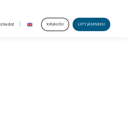
stiedot
KIRJAUDU
LIITY JÄSENEKSI
nsisijainen
ivupalkki