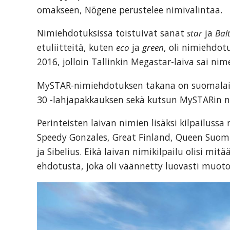
omakseen, Nõgene perustelee nimivalintaa.
Nimiehdotuksissa toistuivat sanat
star
ja
Balt
etuliitteitä, kuten
eco
ja
green
, oli nimiehdo
2016, jolloin Tallinkin Megastar-laiva sai nim
MySTAR-nimiehdotuksen takana on suomala
30 -lahjapakkauksen sekä kutsun MySTARin n
Perinteisten laivan nimien lisäksi kilpailuss
Speedy Gonzales, Great Finland, Queen Suomi
ja Sibelius. Eikä laivan nimikilpailu olisi mi
ehdotusta, joka oli väännetty luovasti muot