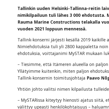
tarjoavien
Tallinkin uuden Helsinki-Tallinna-reitin l
yritysten
nimikilpailuun tuli lähes 3 000 ehdotust
järjestö,
Rauma Marine Constructions telakalla vuo
jonka
vuoden 2021 loppuun mennessä.
tehtävä
on
Tallink-konserni järjesti kesällä 2019 kaikill
edistää
Nimiehdotuksia tuli yli 2800 kappaletta noin
hyvää
ehdotuksia, voittajanimi MySTAR mukaan luk
ja
– Tiesimme, että Itämeren alueella on paljon l
kustannus­
Yllätyimme kuitenkin, miten paljon ehdotuks
tehokasta
Tallink-konsernin toimitusjohtaja
Paavo Nõ
matka-
ja
Yhtiön johto valitsi nimen kilpailusta tullei
kokoushallintoa.
– MySTARissa kiteytyy hienosti ajatus siitä, e
välittyy upeasti henkilökohtaisuus – halua