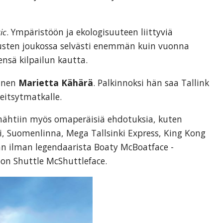
ic
. Ympäristöön ja ekologisuuteen liittyviä
tusten joukossa selvästi enemmän kuin vuonna
ensä kilpailun kautta.
inen
Marietta Kähärä
. Palkinnoksi hän saa Tallink
eitsytmatkalle.
a nähtiin myös omaperäisiä ehdotuksia, kuten
, Suomenlinna, Mega Tallsinki Express, King Kong
tään ilman legendaarista Boaty McBoatface -
oon Shuttle McShuttleface.