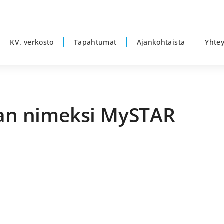
KV. verkosto
Tapahtumat
Ajankohtaista
Yhtey
van nimeksi MySTAR
E
s