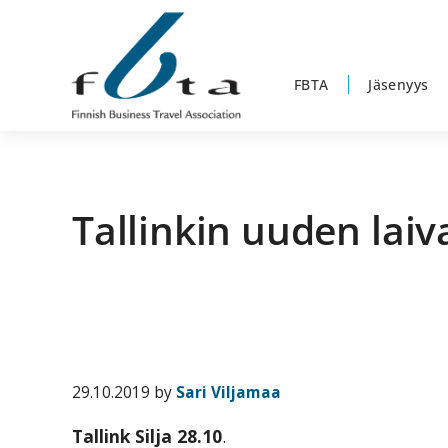
Hyppää
Hyppää
Hyppää
Hyppää
ensisijaiseen
pääsisältöön
ensisijaiseen
alatunnisteeseen
valikkoon
sivupalkkiin
FBTA
Jäsenyys
Suomen
Suomen
Liikematkayhdistys
Liikematkayhdistys
ry
Tallinkin uuden lai
ry
FBTA
FBTA
on
liikematka­
palveluja
ostavien
ja
29.10.2019
by
Sari Viljamaa
niitä
Tallink Silja 28.10
.
elinkeinokseen