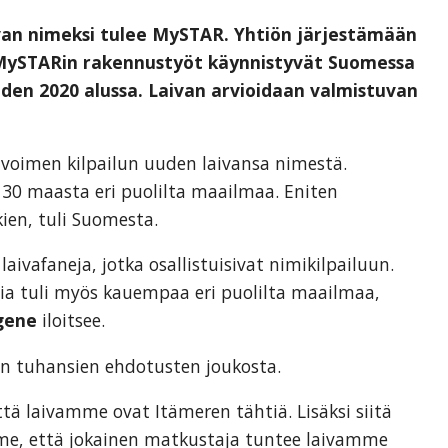
aivan nimeksi tulee MySTAR. Yhtiön järjestämään
a. MySTARin rakennustyöt käynnistyvät Suomessa
den 2020 alussa. Laivan arvioidaan valmistuvan
e avoimen kilpailun uuden laivansa nimestä.
 30 maasta eri puolilta maailmaa. Eniten
ien, tuli Suomesta.
aivafaneja, jotka osallistuisivat nimikilpailuun.
ia tuli myös kauempaa eri puolilta maailmaa,
gene
iloitsee.
den tuhansien ehdotusten joukosta.
ttä laivamme ovat Itämeren tähtiä. Lisäksi siitä
mme, että jokainen matkustaja tuntee laivamme