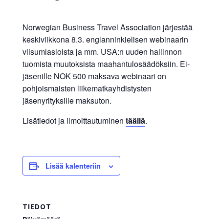
yritysten
järjestö,
Norwegian Business Travel Association järjestää
jonka
keskiviikkona 8.3. englanninkielisen webinaarin
tehtävä
viisumiasioista ja mm. USA:n uuden hallinnon
on
tuomista muutoksista maahantulosäädöksiin. Ei-
edistää
jäsenille NOK 500 maksava webinaari on
hyvää
pohjoismaisten liikematkayhdistysten
ja
jäsenyrityksille maksuton.
kustannus­
Lisätiedot ja ilmoittautuminen
täällä
.
tehokasta
matka-
ja
kokoushallintoa.
Lisää kalenteriin
TIEDOT