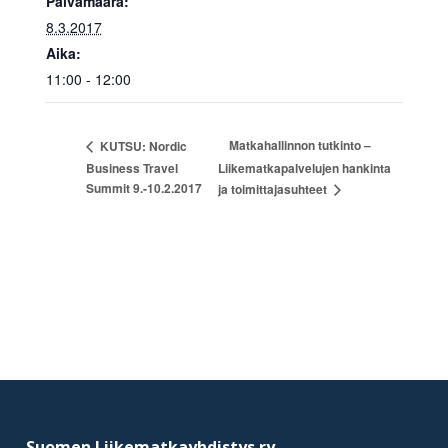
Päivämäärä:
8.3.2017
Aika:
11:00 - 12:00
Matkahallinnon tutkinto –
KUTSU: Nordic
Business Travel
Liikematkapalvelujen hankinta
Summit 9.-10.2.2017
ja toimittajasuhteet
Footer
Suomen Liikematkayhdistys ry