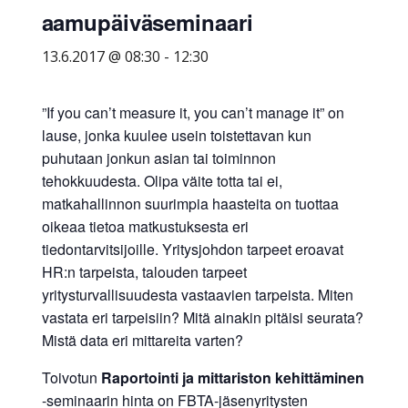
aamupäiväseminaari
yritysten
järjestö,
13.6.2017 @ 08:30
-
12:30
jonka
tehtävä
”If you can’t measure it, you can’t manage it” on
on
lause, jonka kuulee usein toistettavan kun
edistää
puhutaan jonkun asian tai toiminnon
hyvää
tehokkuudesta. Olipa väite totta tai ei,
ja
matkahallinnon suurimpia haasteita on tuottaa
kustannus­
oikeaa tietoa matkustuksesta eri
tehokasta
tiedontarvitsijoille. Yritysjohdon tarpeet eroavat
matka-
HR:n tarpeista, talouden tarpeet
ja
yritysturvallisuudesta vastaavien tarpeista. Miten
kokoushallintoa.
vastata eri tarpeisiin? Mitä ainakin pitäisi seurata?
Mistä data eri mittareita varten?
Toivotun
Raportointi ja mittariston kehittäminen
-seminaarin hinta on FBTA-jäsenyritysten