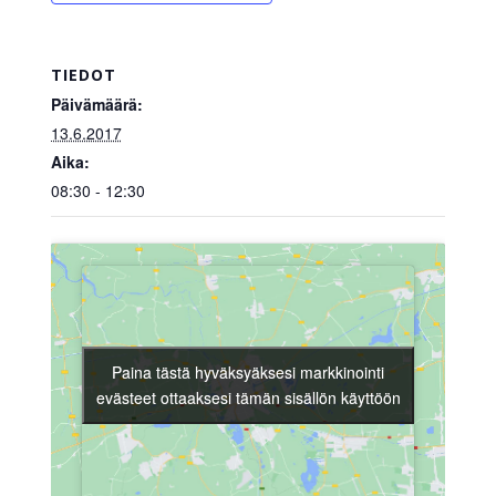
TIEDOT
Päivämäärä:
13.6.2017
Aika:
08:30 - 12:30
Paina tästä hyväksyäksesi markkinointi
Paina tästä hyväksyäksesi markkinointi
evästeet ottaaksesi tämän sisällön käyttöön
evästeet ottaaksesi tämän sisällön käyttöön