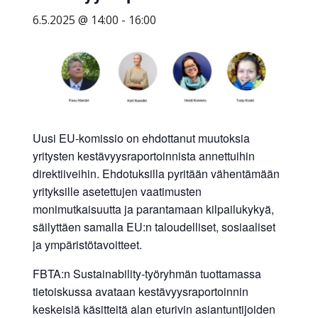
yritysten
6.5.2025 @ 14:00
-
16:00
järjestö,
jonka
tehtävä
on
edistää
hyvää
Uusi EU-komissio on ehdottanut muutoksia
ja
yritysten kestävyysraportoinnista annettuihin
kustannus­
direktiiveihin. Ehdotuksilla pyritään vähentämään
tehokasta
yrityksille asetettujen vaatimusten
matka-
monimutkaisuutta ja parantamaan kilpailukykyä,
ja
säilyttäen samalla EU:n taloudelliset, sosiaaliset
kokoushallintoa.
ja ympäristötavoitteet.
FBTA:n Sustainability-työryhmän tuottamassa
tietoiskussa avataan kestävyysraportoinnin
keskeisiä käsitteitä alan eturivin asiantuntijoiden