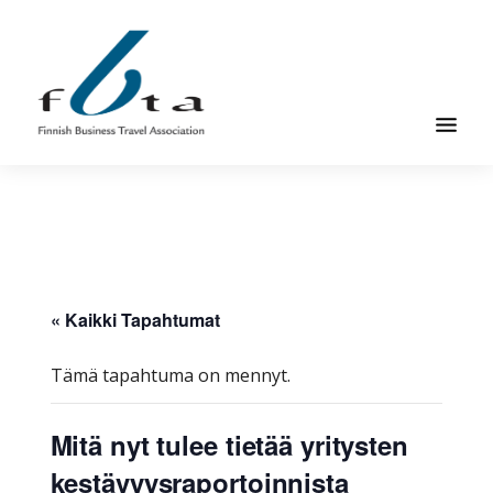
Hyppää
Hyppää
pääsisältöön
alatunnisteeseen
Suomen
Suomen
Liikematkayhdistys
Liikematkayhdistys
ry
ry
FBTA
FBTA
on
liikematka­
« Kaikki Tapahtumat
palveluja
ostavien
Tämä tapahtuma on mennyt.
ja
niitä
Mitä nyt tulee tietää yritysten
elinkeinokseen
kestävyysraportoinnista
tarjoavien