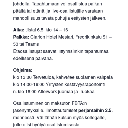
johdolla. Tapahtumaan voi osallistua paikan
päällä tai etänä, ja live-osallistujille varataan
mahdollisuus tavata puhujia esitysten jälkeen.
Aika:
tiistai 6.5. klo 14 – 16
Paikka:
Clarion Hotel Mestari, Fredrikinkatu 51 –
53 tai Teams
Etäosallistujat saavat liittymislinkin tapahtumaa
edellisenä päivänä.
Ohjelma:
klo 13:30 Tervetuloa, kahvi/tee suolainen välipala
klo 14:00-16:00 Yritysten kestävyysraportointi
n. klo 16:00 Afterwork-juomaa ja -ruokaa
Osallistuminen on maksuton FBTA:n
jäsenyrityksille. Ilmoittautumiset
perjantaihin 2.5.
mennessä. Välitäthän kutsun myös kollegalle,
jolle olisi hyötyä osallistumisesta!