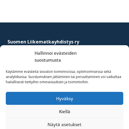
Footer
Suomen Liikematkayhdistys ry
–
Finnish Business Travel Association
Hallinnoi evästeiden
suostumusta
Simonkatu 12 B 30
FI-00100 Helsinki, Finland
Käytämme evästeitä sivuston toiminnoissa, optimoimisessa sekä
analytiikassa. Suostumuksen jättäminen tai peruuttaminen voi vaikuttaa
(09) 441 244
haitallisesti tiettyihin ominaisuuksiin ja toimintoihin.
fbta@fbta.net
Hyväksy
Liity jäseneksi
Rekisteriseloste
Kiellä
Näytä asetukset