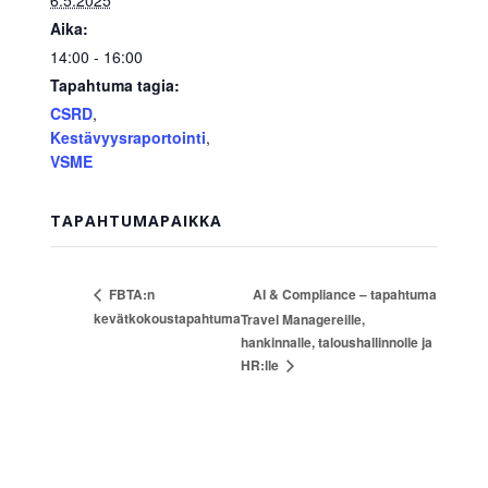
6.5.2025
Aika:
14:00 - 16:00
Tapahtuma tagia:
CSRD
,
Kestävyysraportointi
,
VSME
TAPAHTUMAPAIKKA
AI & Compliance – tapahtuma
FBTA:n
kevätkokoustapahtuma
Travel Managereille,
hankinnalle, taloushallinnolle ja
HR:lle