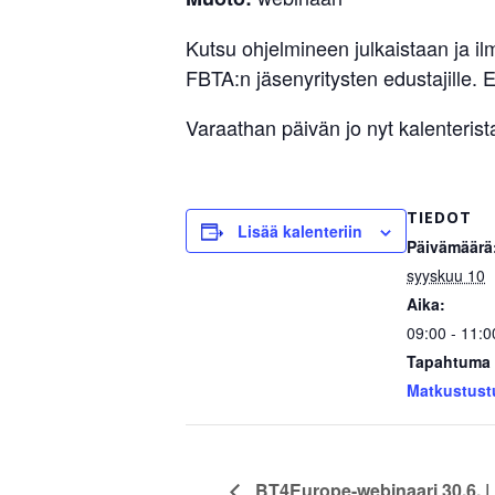
Kutsu ohjelmineen julkaistaan ja i
FBTA:n jäsenyritysten edustajille. 
Varaathan päivän jo nyt kalenterista
TIEDOT
Lisää kalenteriin
Päivämäärä
syyskuu 10
Aika:
09:00 - 11:0
Tapahtuma 
Matkustust
BT4Europe-webinaari 30.6. | 