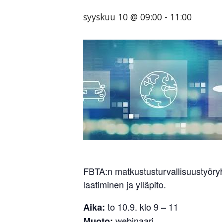
tarjoavien
syyskuu 10 @ 09:00
-
11:00
yritysten
järjestö,
jonka
tehtävä
on
edistää
hyvää
ja
kustannus­
tehokasta
matka-
FBTA:n matkustusturvallisuustyöry
ja
laatiminen ja ylläpito.
kokoushallintoa.
to 10.9. klo 9 – 11
Aika:
webinaari
Muoto: