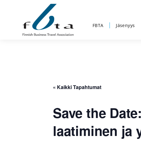
Hyppää
Hyppää
Hyppää
ensisijaiseen
pääsisältöön
alatunnisteeseen
valikkoon
FBTA
Jäsenyys
Suomen
Suomen
Liikematkayhdistys
Liikematkayhdistys
ry
ry
FBTA
FBTA
on
« Kaikki Tapahtumat
liikematka­
palveluja
Save the Date
ostavien
ja
laatiminen ja y
niitä
elinkeinokseen