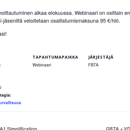
lmoittautuminen alkaa elokuussa. Webinaari on osittain e
Ei-jäseniltä veloitetaan osallistumismaksuna 95 €/hlö.
si!
TAPAHTUMAPAIKKA
JÄRJESTÄJÄ
:
Webinaari
FBTA
0
tagia:
urvallisuus
A1 Simplification
GBTA + VD