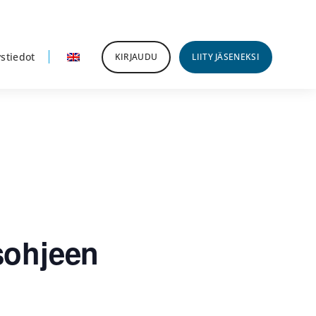
stiedot
KIRJAUDU
LIITY JÄSENEKSI
sohjeen