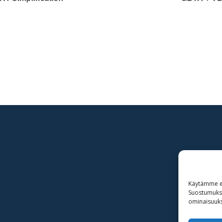
Käytämme ev
Suostumuksen
ominaisuuksi