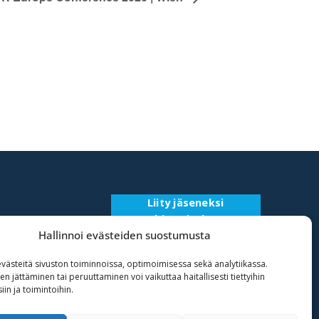
Liity jäseneksi
Rekisteriseloste
Hallinnoi evästeiden suostumusta
ästeitä sivuston toiminnoissa, optimoimisessa sekä analytiikassa.
 jättäminen tai peruuttaminen voi vaikuttaa haitallisesti tiettyihin
in ja toimintoihin.