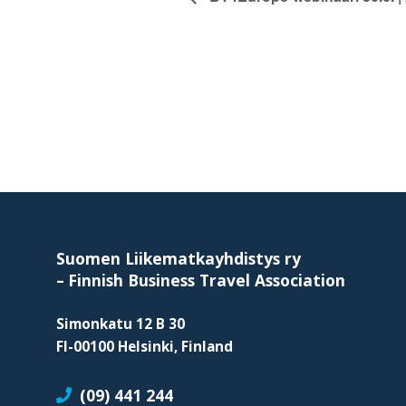
Footer
Suomen Liikematkayhdistys ry
–
Finnish Business Travel Association
Simonkatu 12 B 30
FI-00100 Helsinki, Finland
(09) 441 244