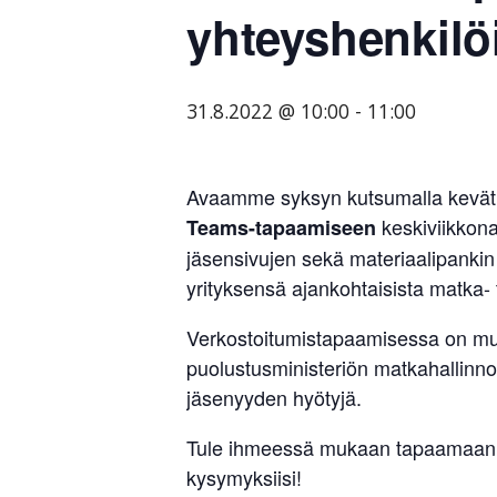
yhteyshenkilöi
tarjoavien
yritysten
järjestö,
31.8.2022 @ 10:00
-
11:00
jonka
tehtävä
on
Avaamme syksyn kutsumalla kevätka
edistää
keskiviikkona
Teams-tapaamiseen
hyvää
jäsensivujen sekä materiaalipankin 
ja
yrityksensä ajankohtaisista matka- t
kustannus­
tehokasta
Verkostoitumistapaamisessa on muk
matka-
puolustusministeriön matkahallin
ja
jäsenyyden hyötyjä.
kokoushallintoa.
Tule ihmeessä mukaan tapaamaan m
kysymyksiisi!