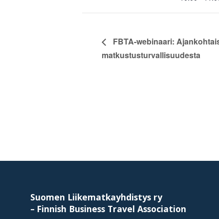
FBTA-webinaari: Ajankohtai
matkustusturvallisuudesta
Footer
Suomen Liikematkayhdistys ry
–
Finnish Business Travel Association