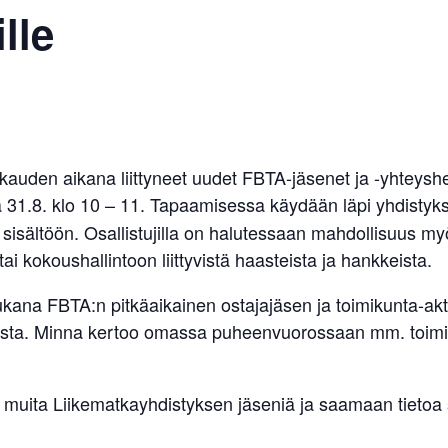
lle
uden aikana liittyneet uudet FBTA-jäsenet ja -yhteysh
 31.8. klo 10 – 11. Tapaamisessa käydään läpi yhdistyks
sisältöön. Osallistujilla on halutessaan mahdollisuus myö
ai kokoushallintoon liittyvistä haasteista ja hankkeista.
ana FBTA:n pitkäaikainen ostajajäsen ja toimikunta-akt
nosta. Minna kertoo omassa puheenvuorossaan mm. toimi
uita Liikematkayhdistyksen jäseniä ja saamaan tietoa 