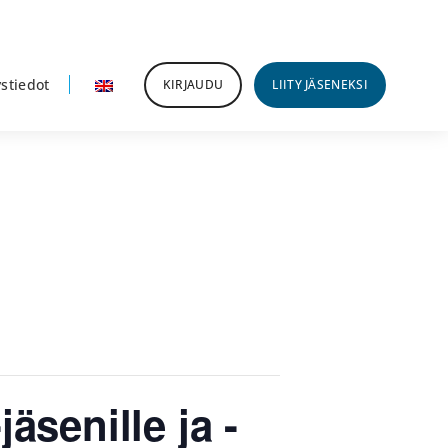
stiedot
KIRJAUDU
LIITY JÄSENEKSI
senille ja -