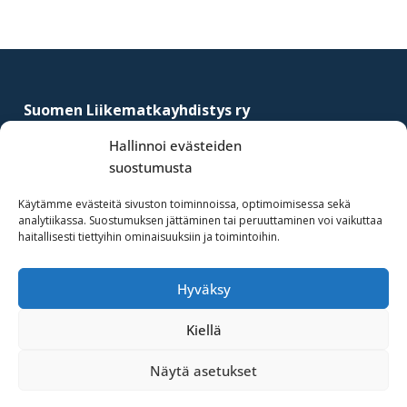
Footer
Suomen Liikematkayhdistys ry
–
Finnish Business Travel Association
Hallinnoi evästeiden
suostumusta
Simonkatu 12 B 30
FI-00100 Helsinki, Finland
Käytämme evästeitä sivuston toiminnoissa, optimoimisessa sekä
analytiikassa. Suostumuksen jättäminen tai peruuttaminen voi vaikuttaa
(09) 441 244
haitallisesti tiettyihin ominaisuuksiin ja toimintoihin.
fbta@fbta.net
Hyväksy
Liity jäseneksi
Rekisteriseloste
Kiellä
Näytä asetukset