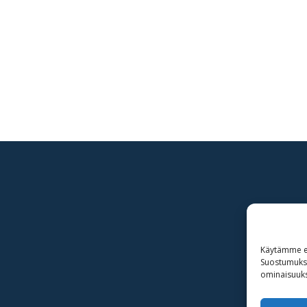
Käytämme ev
Suostumuksen
ominaisuuksi