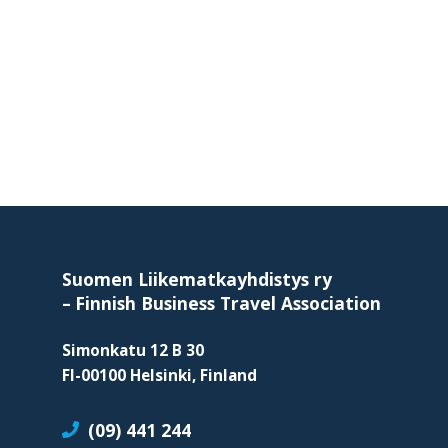
Footer
Suomen Liikematkayhdistys ry
–
Finnish Business Travel Association
Simonkatu 12 B 30
FI-00100 Helsinki, Finland
(09) 441 244