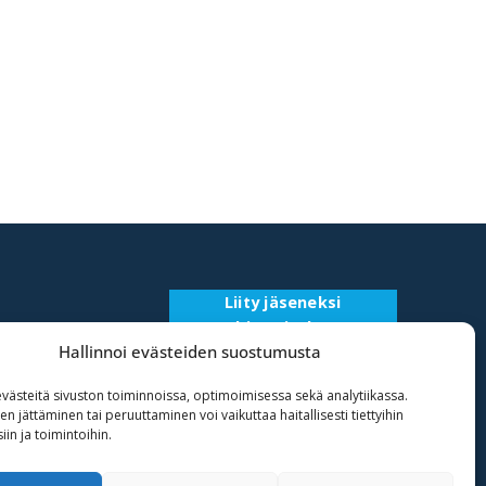
Liity jäseneksi
Rekisteriseloste
Hallinnoi evästeiden suostumusta
ästeitä sivuston toiminnoissa, optimoimisessa sekä analytiikassa.
 jättäminen tai peruuttaminen voi vaikuttaa haitallisesti tiettyihin
in ja toimintoihin.