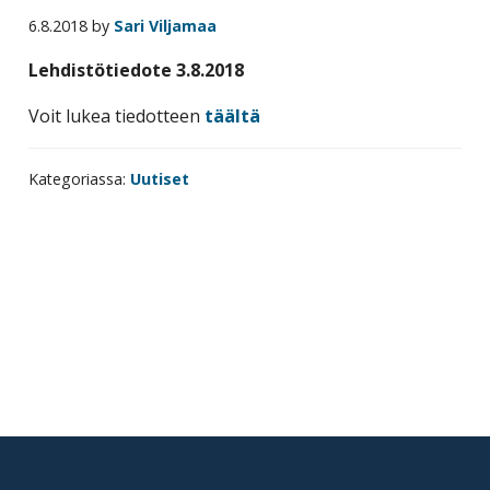
yritysten
6.8.2018
by
Sari Viljamaa
järjestö,
Lehdistötiedote 3.8.2018
jonka
tehtävä
Voit lukea tiedotteen
täältä
on
edistää
Kategoriassa:
Uutiset
hyvää
ja
kustannus­
tehokasta
Ensisijainen
matka-
sivupalkki
ja
kokoushallintoa.
Footer