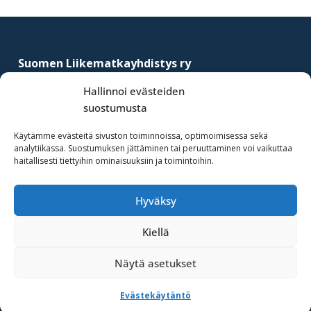
yritysten
Footer
järjestö,
jonka
Suomen Liikematkayhdistys ry
tehtävä
–
Finnish Business Travel Association
on
Hallinnoi evästeiden
edistää
suostumusta
Simonkatu 12 B 30
hyvää
FI-00100 Helsinki, Finland
Käytämme evästeitä sivuston toiminnoissa, optimoimisessa sekä
ja
analytiikassa. Suostumuksen jättäminen tai peruuttaminen voi vaikuttaa
(09) 441 244
kustannus­
haitallisesti tiettyihin ominaisuuksiin ja toimintoihin.
fbta@fbta.net
tehokasta
matka-
Hyväksy
Liity jäseneksi
ja
Rekisteriseloste
kokoushallintoa.
Kiellä
Näytä asetukset
·Toteutus ja ylläpito
MMD Networks Oy
·
Evästekäytäntö