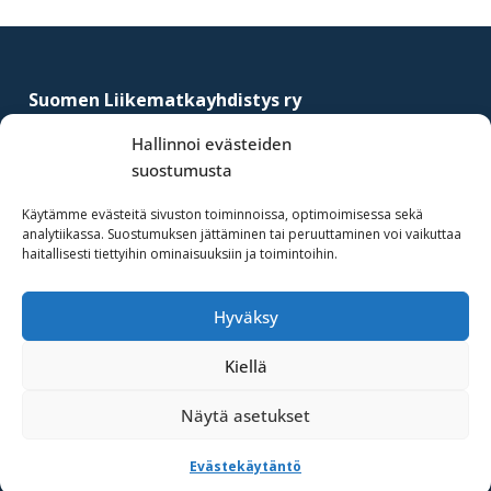
yritysten
Footer
järjestö,
jonka
Suomen Liikematkayhdistys ry
tehtävä
–
Finnish Business Travel Association
on
Hallinnoi evästeiden
edistää
suostumusta
Simonkatu 12 B 30
hyvää
FI-00100 Helsinki, Finland
Käytämme evästeitä sivuston toiminnoissa, optimoimisessa sekä
ja
analytiikassa. Suostumuksen jättäminen tai peruuttaminen voi vaikuttaa
(09) 441 244
kustannus­
haitallisesti tiettyihin ominaisuuksiin ja toimintoihin.
fbta@fbta.net
tehokasta
matka-
Hyväksy
Liity jäseneksi
ja
Rekisteriseloste
kokoushallintoa.
Kiellä
Näytä asetukset
·Toteutus ja ylläpito
MMD Networks Oy
·
Evästekäytäntö