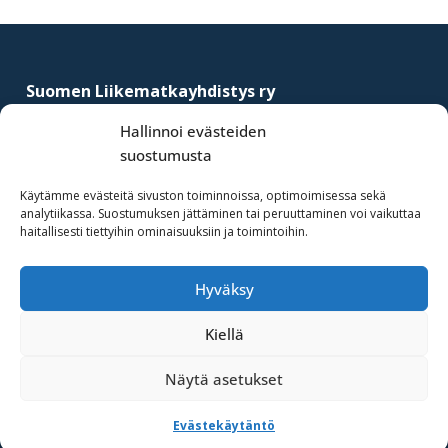
yritysten
Footer
järjestö,
jonka
Suomen Liikematkayhdistys ry
tehtävä
–
Finnish Business Travel Association
on
Hallinnoi evästeiden
edistää
suostumusta
Simonkatu 12 B 30
hyvää
FI-00100 Helsinki, Finland
Käytämme evästeitä sivuston toiminnoissa, optimoimisessa sekä
ja
analytiikassa. Suostumuksen jättäminen tai peruuttaminen voi vaikuttaa
(09) 441 244
kustannus­
haitallisesti tiettyihin ominaisuuksiin ja toimintoihin.
fbta@fbta.net
tehokasta
matka-
Hyväksy
Liity jäseneksi
ja
Rekisteriseloste
kokoushallintoa.
Kiellä
Näytä asetukset
·Toteutus ja ylläpito
MMD Networks Oy
·
Evästekäytäntö