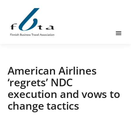
Hyppää
Hyppää
Hyppää
pääsisältöön
ensisijaiseen
alatunnisteeseen
sivupalkkiin
Suomen
Suomen
Liikematkayhdistys
Liikematkayhdistys
ry
American Airlines
ry
FBTA
FBTA
on
‘regrets’ NDC
liikematka­
execution and vows to
palveluja
ostavien
change tactics
ja
niitä
elinkeinokseen
tarjoavien