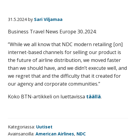
yritysten
järjestö,
31.5.2024
by
Sari Viljamaa
jonka
tehtävä
Business Travel News Europe 30..2024:
on
”While we all know that NDC modern retailing [on]
edistää
internet-based channels for selling our product is
hyvää
the future of airline distribution, we moved faster
ja
than we should have, and we didn’t execute well, and
kustannus­
we regret that and the difficulty that it created for
tehokasta
our agency and corporate communities.”
matka-
ja
Koko BTN-artikkeli on luettavissa
täällä
.
kokoushallintoa.
Kategoriassa:
Uutiset
Avainsanoilla:
American Airlines
,
NDC