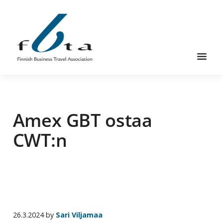
Hyppää
Hyppää
Hyppää
pääsisältöön
ensisijaiseen
alatunnisteeseen
sivupalkkiin
Suomen
Suomen
Liikematkayhdistys
Liikematkayhdistys
ry
Amex GBT ostaa
ry
FBTA
FBTA
on
CWT:n
liikematka­
palveluja
ostavien
ja
niitä
elinkeinokseen
26.3.2024
by
Sari Viljamaa
tarjoavien