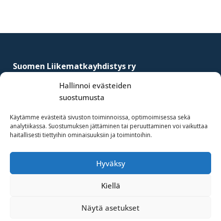
Footer
Suomen Liikematkayhdistys ry
–
Finnish Business Travel Association
Hallinnoi evästeiden
suostumusta
Simonkatu 12 B 30
FI-00100 Helsinki, Finland
Käytämme evästeitä sivuston toiminnoissa, optimoimisessa sekä
analytiikassa. Suostumuksen jättäminen tai peruuttaminen voi vaikuttaa
(09) 441 244
haitallisesti tiettyihin ominaisuuksiin ja toimintoihin.
fbta@fbta.net
Hyväksy
Liity jäseneksi
Rekisteriseloste
Kiellä
Näytä asetukset