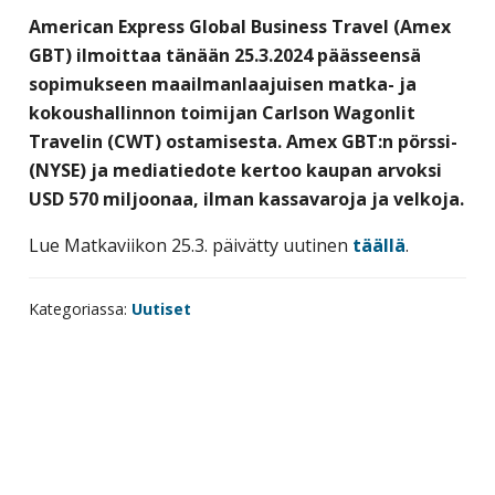
yritysten
American Express Global Business Travel (Amex
järjestö,
GBT) ilmoittaa tänään 25.3.2024 päässeensä
jonka
sopimukseen maailmanlaajuisen matka- ja
tehtävä
kokoushallinnon toimijan Carlson Wagonlit
on
Travelin (CWT) ostamisesta. Amex GBT:n pörssi-
edistää
(NYSE) ja mediatiedote kertoo kaupan arvoksi
hyvää
USD 570 miljoonaa, ilman kassavaroja ja velkoja.
ja
Lue Matkaviikon 25.3. päivätty uutinen
täällä
.
kustannus­
tehokasta
Kategoriassa:
Uutiset
matka-
ja
kokoushallintoa.
Ensisijainen
sivupalkki