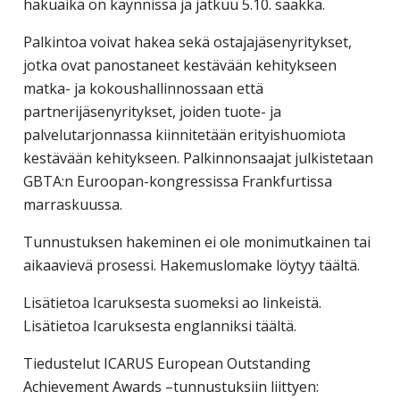
hakuaika on käynnissä ja jatkuu 5.10. saakka.
yritysten
Palkintoa voivat hakea sekä ostajajäsenyritykset,
järjestö,
jotka ovat panostaneet kestävään kehitykseen
jonka
matka- ja kokoushallinnossaan että
tehtävä
partnerijäsenyritykset, joiden tuote- ja
on
palvelutarjonnassa kiinnitetään erityishuomiota
edistää
kestävään kehitykseen. Palkinnonsaajat julkistetaan
hyvää
GBTA:n Euroopan-kongressissa Frankfurtissa
ja
marraskuussa.
kustannus­
tehokasta
Tunnustuksen hakeminen ei ole monimutkainen tai
matka-
aikaavievä prosessi. Hakemuslomake löytyy täältä.
ja
kokoushallintoa.
Lisätietoa Icaruksesta suomeksi ao linkeistä.
Lisätietoa Icaruksesta englanniksi täältä.
Tiedustelut ICARUS European Outstanding
Achievement Awards –tunnustuksiin liittyen: