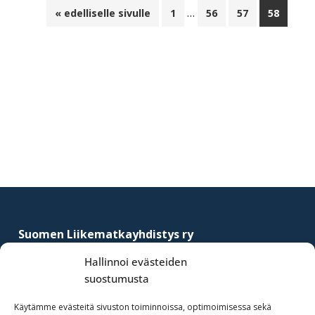
Välisivut
…
Siirry
Sivu
Sivu
Sivu
Sivu
«
edelliselle sivulle
1
56
57
58
jätetty
pois
Ensisijainen
sivupalkki
Footer
Suomen Liikematkayhdistys ry
–
Finnish Business Travel Association
Hallinnoi evästeiden
suostumusta
Simonkatu 12 B 30
FI-00100 Helsinki, Finland
Käytämme evästeitä sivuston toiminnoissa, optimoimisessa sekä