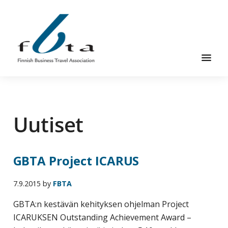
Hyppää
Hyppää
Hyppää
pääsisältöön
ensisijaiseen
alatunnisteeseen
sivupalkkiin
Suomen
Suomen
Liikematkayhdistys
Liikematkayhdistys
ry
Uutiset
ry
FBTA
FBTA
on
liikematka­
GBTA Project ICARUS
palveluja
ostavien
7.9.2015
by
FBTA
ja
niitä
GBTA:n kestävän kehityksen ohjelman Project
elinkeinokseen
ICARUKSEN Outstanding Achievement Award –
tarjoavien