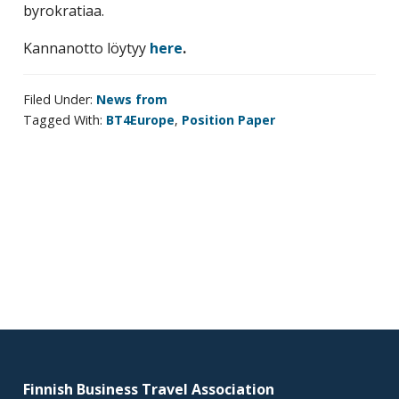
byrokratiaa.
Kannanotto löytyy
here
.
Filed Under:
News from
Tagged With:
BT4Europe
,
Position Paper
Primary
sidebar
Footer
Finnish Business Travel Association