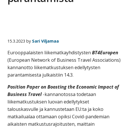
business
travel
buyers
and
suppliers,
15.3.2023
by
Sari Viljamaa
with
the
Eurooppalaisten liikematkayhdistysten
BT4Europen
mission
(European Network of Business Travel Associations)
to
kannanotto liikematkustuksen edellytysten
enhance
parantamisesta julkaistiin 14.3.
the
Position Paper on Boosting the Economic Impact of
understanding,
Business Travel
-kannanotossa todetaan
knowledge
liikematkustuksen luovan edellytykset
and
talouskasvulle ja kannustetaan EU:ta ja koko
skills
matkailualaa ottamaan opiksi Covid-pandemian
required
aikaisten matkustusrajoitusten, maittain
in