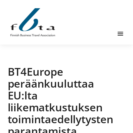
Skip
Skip
Skip
to
to
to
main
primary
footer
content
sidebar
Founded
FBTA
in
1984,
BT4Europe
the
Finnish
peräänkuuluttaa
Business
EU:lta
Travel
Association
liikematkustuksen
is
toimintaedellytysten
an
organization
parantamista
for