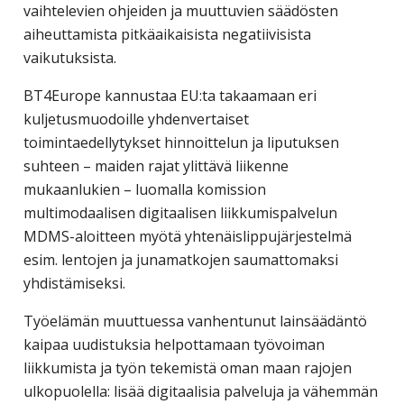
vaihtelevien ohjeiden ja muuttuvien säädösten
corporate
aiheuttamista pitkäaikaisista negatiivisista
travel
vaikutuksista.
and
meetings
BT4Europe kannustaa EU:ta takaamaan eri
management
kuljetusmuodoille yhdenvertaiset
as
toimintaedellytykset hinnoittelun ja liputuksen
well
suhteen – maiden rajat ylittävä liikenne
as
mukaanlukien – luomalla komission
procurement.
multimodaalisen digitaalisen liikkumispalvelun
MDMS-aloitteen myötä yhtenäislippujärjestelmä
esim. lentojen ja junamatkojen saumattomaksi
yhdistämiseksi.
Työelämän muuttuessa vanhentunut lainsäädäntö
kaipaa uudistuksia helpottamaan työvoiman
liikkumista ja työn tekemistä oman maan rajojen
ulkopuolella: lisää digitaalisia palveluja ja vähemmän