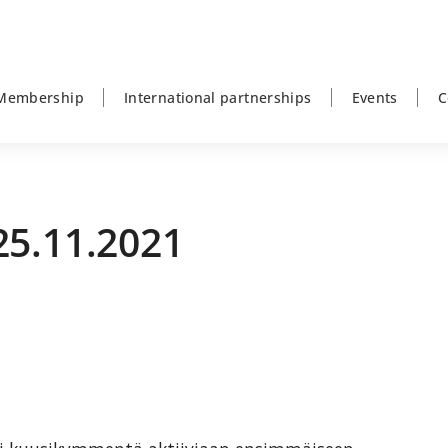
Membership
International partnerships
Events
C
25.11.2021
P
s