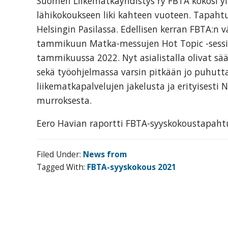
Suomen Liikematkayhdistys ry FBTA kokosi y
organization
lähikokoukseen liki kahteen vuoteen. Tapaht
for
Helsingin Pasilassa. Edellisen kerran FBTA:
business
tammikuun Matka-messujen Hot Topic -sessi
travel
tammikuussa 2022. Nyt asialistalla olivat s
buyers
sekä työohjelmassa varsin pitkään jo puhut
and
liikematkapalvelujen jakelusta ja erityisesti 
suppliers,
murroksesta.
with
the
Eero Havian raportti FBTA-syyskokoustapah
mission
to
Filed Under:
News from
enhance
Tagged With:
FBTA-syyskokous 2021
the
understanding,
knowledge
and