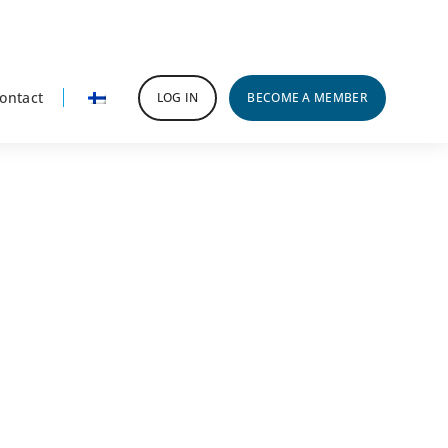
ontact
LOG IN
BECOME A MEMBER
rimary
idebar