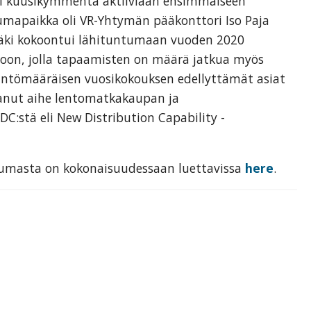
li kuusikymmentä aktiiviaan ensimmäiseen
umapaikka oli VR-Yhtymän pääkonttori Iso Paja
n väki kokoontui lähituntumaan vuoden 2020
oon, jolla tapaamisten on määrä jatkua myös
ääntömääräisen vuosikokouksen edellyttämät asiat
tanut aihe lentomatkakaupan ja
NDC:stä eli New Distribution Capability -
tumasta on kokonaisuudessaan luettavissa
here
.