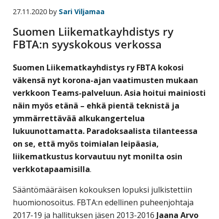
business
27.11.2020
by
Sari Viljamaa
travel
Suomen Liikematkayhdistys ry
buyers
FBTA:n syyskokous verkossa
and
suppliers,
S
uomen Liikematkayhdistys ry FBTA kokosi
with
väkensä nyt korona-ajan vaatimusten mukaan
the
verkkoon Teams-palveluun. Asia hoitui mainiosti
mission
näin myös etänä – ehkä pientä teknistä ja
to
ymmärrettävää alkukangertelua
enhance
lukuunottamatta. Paradoksaalista tilanteessa
the
on se, että myös toimialan leipäasia,
understanding,
liikematkustus korvautuu nyt monilta osin
knowledge
verkkotapaamisilla
.
and
skills
Sääntömääräisen kokouksen lopuksi julkistettiin
required
huomionosoitus. FBTA:n edellinen puheenjohtaja
in
2017-19 ja hallituksen jäsen 2013-2016
Jaana Arvo