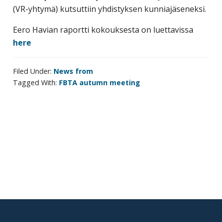
corporate
(VR-yhtymä) kutsuttiin yhdistyksen kunniajäseneksi.
travel
Eero Havian raportti kokouksesta on luettavissa
and
here
meetings
management
Filed Under:
News from
as
Tagged With:
FBTA autumn meeting
well
as
procurement.
Primary
sidebar
Footer