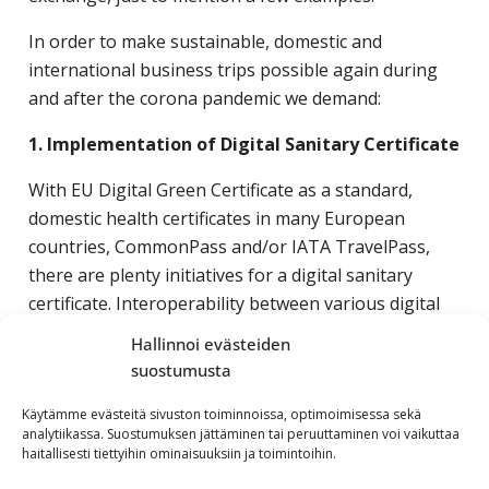
In order to make sustainable, domestic and
international business trips possible again during
and after the corona pandemic we demand:
1. Implementation of Digital Sanitary Certificate
With EU Digital Green Certificate as a standard,
domestic health certificates in many European
countries, CommonPass and/or IATA TravelPass,
there are plenty initiatives for a digital sanitary
certificate. Interoperability between various digital
health certificates in Europe and globally is essential.
Hallinnoi evästeiden
We call for the introduction for such digital
suostumusta
certificates as soon as possible, to allow business
travelers to move again without restrictions in
Käytämme evästeitä sivuston toiminnoissa, optimoimisessa sekä
analytiikassa. Suostumuksen jättäminen tai peruuttaminen voi vaikuttaa
Europe, and possibly even globally.
haitallisesti tiettyihin ominaisuuksiin ja toimintoihin.