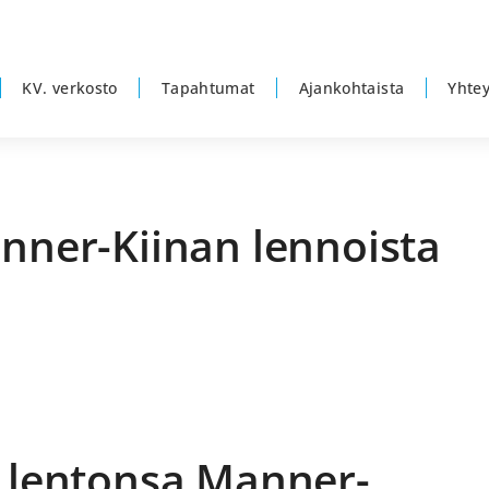
KV. verkosto
Tapahtumat
Ajankohtaista
Yhtey
anner-Kiinan lennoista
E
s
i lentonsa Manner-