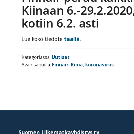
tarjoavien
Kiinaan 6.-29.2.2020
yritysten
kotiin 6.2. asti
järjestö,
jonka
tehtävä
Lue koko tiedote
täällä
.
on
edistää
Kategoriassa:
Uutiset
hyvää
Avainsanoilla:
Finnair
,
Kiina
,
koronavirus
ja
kustannus­
tehokasta
matka-
ja
Footer
kokoushallintoa.
Suomen Liikematkayhdistys ry