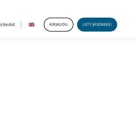
stiedot
KIRJAUDU
LIITY JÄSENEKSI
nsisijainen
ivupalkki