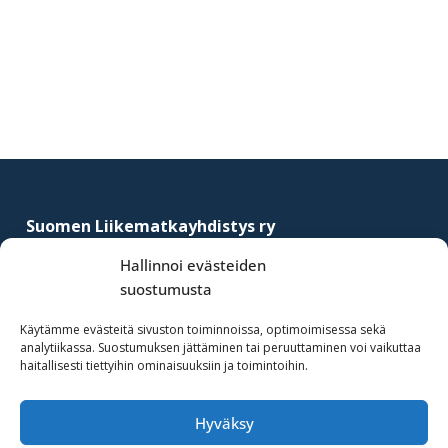
Ensisijainen
sivupalkki
Footer
Suomen Liikematkayhdistys ry
–
Finnish Business Travel Association
Hallinnoi evästeiden
suostumusta
Simonkatu 12 B 30
FI-00100 Helsinki, Finland
Käytämme evästeitä sivuston toiminnoissa, optimoimisessa sekä
analytiikassa. Suostumuksen jättäminen tai peruuttaminen voi vaikuttaa
(09) 441 244
haitallisesti tiettyihin ominaisuuksiin ja toimintoihin.
fbta@fbta.net
Hyväksy
Liity jäseneksi