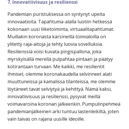
7. Innovatiivisuus ja resilienssi
Pandemian puristuksessa on syntynyt upeita
innovaatioita. Tapahtuma-alalla luotiin hetkessä
kokonaan uusi liiketoiminta, virtuaalitapahtumat.
Muillakin koronasta kärsineillä toimialoilla on
ylitetty raja-aitoja ja tehty luovia sovelluksia.
Resilienssiä voisi kuvata pingispallona, joka
myrskyisällä merellä pulpahtaa pintaan ja päätyy
kotirantaan turvaan. Me kaikki, me resilientit
ihmiset, olemme koronakaudella selvinneet alati
muuttuneissa ja kamalissa tilanteissa, me olemme
löytäneet tavat selviytyä ja kehittyä. Nämä kaksi,
innovatiivisuus ja resilienssi, pysyvät meillä
voimavaroina koronan jälkeenkin. Pumpulinpehmeä
pandemianjälkeinen arki tuntuu lastenleikiltä, joten
vain taivas on rajana uusille ideoille.