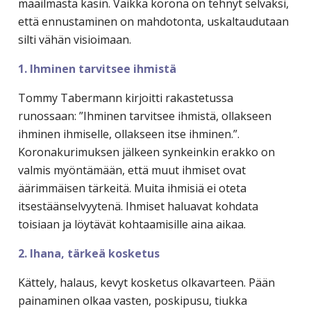
maailmasta käsin. Vaikka korona on tehnyt selväksi,
että ennustaminen on mahdotonta, uskaltaudutaan
silti vähän visioimaan.
1. Ihminen tarvitsee ihmistä
Tommy Tabermann kirjoitti rakastetussa
runossaan: ”Ihminen tarvitsee ihmistä, ollakseen
ihminen ihmiselle, ollakseen itse ihminen.”.
Koronakurimuksen jälkeen synkeinkin erakko on
valmis myöntämään, että muut ihmiset ovat
äärimmäisen tärkeitä. Muita ihmisiä ei oteta
itsestäänselvyytenä. Ihmiset haluavat kohdata
toisiaan ja löytävät kohtaamisille aina aikaa.
2. Ihana, tärkeä kosketus
Kättely, halaus, kevyt kosketus olkavarteen. Pään
painaminen olkaa vasten, poskipusu, tiukka