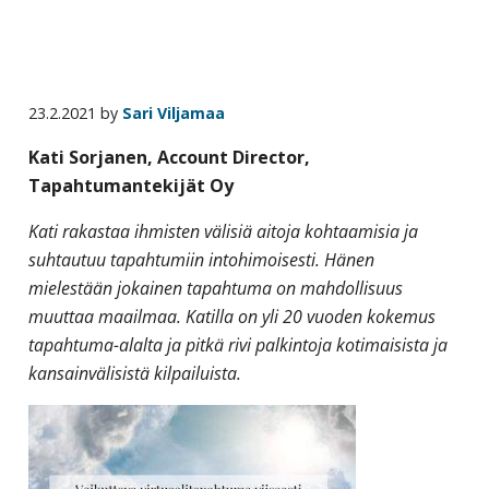
yritysten
järjestö,
jonka
tehtävä
23.2.2021
by
Sari Viljamaa
on
Kati Sorjanen, Account Director,
edistää
Tapahtumantekijät Oy
hyvää
ja
Kati rakastaa ihmisten välisiä aitoja kohtaamisia ja
kustannus­
suhtautuu tapahtumiin intohimoisesti. Hänen
tehokasta
mielestään jokainen tapahtuma on mahdollisuus
matka-
muuttaa maailmaa. Katilla on yli 20 vuoden kokemus
ja
tapahtuma-alalta ja pitkä rivi palkintoja kotimaisista ja
kokoushallintoa.
kansainvälisistä kilpailuista.