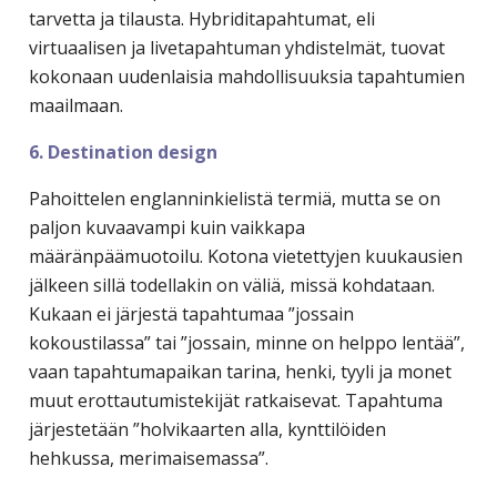
tarvetta ja tilausta. Hybriditapahtumat, eli
virtuaalisen ja livetapahtuman yhdistelmät, tuovat
kokonaan uudenlaisia mahdollisuuksia tapahtumien
maailmaan.
6. Destination design
Pahoittelen englanninkielistä termiä, mutta se on
paljon kuvaavampi kuin vaikkapa
määränpäämuotoilu. Kotona vietettyjen kuukausien
jälkeen sillä todellakin on väliä, missä kohdataan.
Kukaan ei järjestä tapahtumaa ”jossain
kokoustilassa” tai ”jossain, minne on helppo lentää”,
vaan tapahtumapaikan tarina, henki, tyyli ja monet
muut erottautumistekijät ratkaisevat. Tapahtuma
järjestetään ”holvikaarten alla, kynttilöiden
hehkussa, merimaisemassa”.