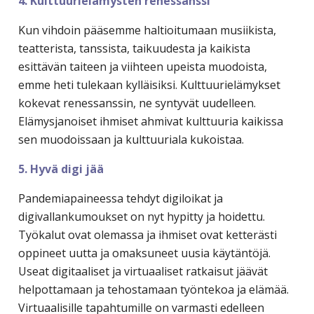
4. Kulttuurielämysten renessanssi
Kun vihdoin pääsemme haltioitumaan musiikista,
teatterista, tanssista, taikuudesta ja kaikista
esittävän taiteen ja viihteen upeista muodoista,
emme heti tulekaan kylläisiksi. Kulttuurielämykset
kokevat renessanssin, ne syntyvät uudelleen.
Elämysjanoiset ihmiset ahmivat kulttuuria kaikissa
sen muodoissaan ja kulttuuriala kukoistaa.
5. Hyvä digi jää
Pandemiapaineessa tehdyt digiloikat ja
digivallankumoukset on nyt hypitty ja hoidettu.
Työkalut ovat olemassa ja ihmiset ovat ketterästi
oppineet uutta ja omaksuneet uusia käytäntöjä.
Useat digitaaliset ja virtuaaliset ratkaisut jäävät
helpottamaan ja tehostamaan työntekoa ja elämää.
Virtuaalisille tapahtumille on varmasti edelleen