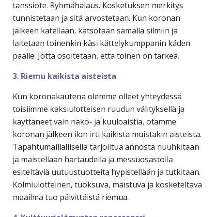
tanssiote. Ryhmähalaus. Kosketuksen merkitys
tunnistetaan ja sitä arvostetaan. Kun koronan
jälkeen kätellään, katsotaan samalla silmiin ja
laitetaan toinenkin käsi kättelykumppanin käden
päälle. Jotta osoitetaan, että toinen on tärkeä.
3. Riemu kaikista aisteista
Kun koronakautena olemme olleet yhteydessä
toisiimme kaksiulotteisen ruudun välityksellä ja
käyttäneet vain näkö- ja kuuloaistia, otamme
koronan jälkeen ilon irti kaikista muistakin aisteista.
Tapahtumaillallisella tarjoiltua annosta nuuhkitaan
ja maistellaan hartaudella ja messuosastolla
esiteltäviä uutuustuotteita hypistellään ja tutkitaan.
Kolmiulotteinen, tuoksuva, maistuva ja kosketeltava
maailma tuo päivittäistä riemua.