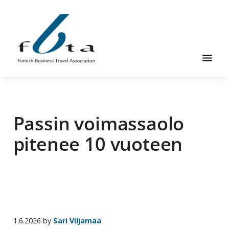
Hyppää
Hyppää
Hyppää
pääsisältöön
ensisijaiseen
alatunnisteeseen
sivupalkkiin
Suomen
Suomen
Liikematkayhdistys
Liikematkayhdistys
ry
Passin voimassaolo
ry
FBTA
FBTA
on
pitenee 10 vuoteen
liikematka­
palveluja
ostavien
ja
niitä
elinkeinokseen
1.6.2026
by
Sari Viljamaa
tarjoavien