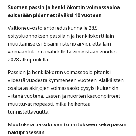
yritysten
Suomen passin ja henkilökortin voimassaoloa
järjestö,
esitetään pidennettäväksi 10 vuoteen
jonka
Valtioneuvosto antoi eduskunnalle 28.5.
tehtävä
esitysluonnoksen passilain ja henkilökorttilain
on
muuttamiseksi. Sisäministeriö arvioi, että lain
edistää
voimaantulo on mahdollista viimeistään vuoden
hyvää
2028 alkupuolella.
ja
kustannus­
Passien ja henkilökortin voimassaolo pitenisi
tehokasta
viidestä vuodesta kymmeneen vuoteen. Alaikäisten
matka-
osalta asiakirjojen voimassaolo pysyisi kuitenkin
ja
viitenä vuotena. Lasten ja nuorten kasvonpiirteet
kokoushallintoa.
muuttuvat nopeasti, mikä heikentää
tunnistettavuutta.
M
uutoksia passikuvan toimitukseen sekä passin
hakuprosessiin