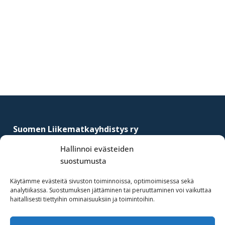
Ensisijainen
sivupalkki
Footer
Suomen Liikematkayhdistys ry
–
Finnish Business Travel Association
Hallinnoi evästeiden
suostumusta
Simonkatu 12 B 30
FI-00100 Helsinki, Finland
Käytämme evästeitä sivuston toiminnoissa, optimoimisessa sekä
analytiikassa. Suostumuksen jättäminen tai peruuttaminen voi vaikuttaa
(09) 441 244
haitallisesti tiettyihin ominaisuuksiin ja toimintoihin.
fbta@fbta.net