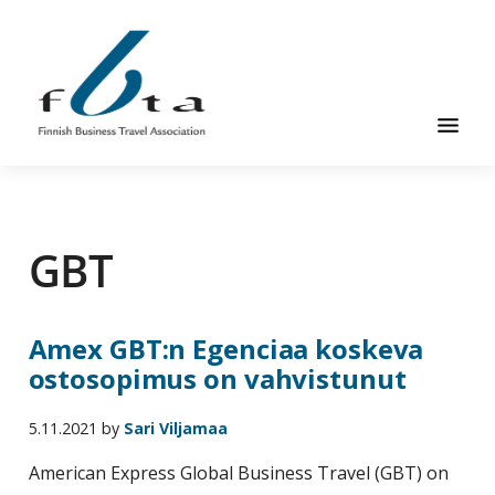
Hyppää
Hyppää
pääsisältöön
alatunnisteeseen
Suomen
Suomen
Liikematkayhdistys
Liikematkayhdistys
ry
GBT
ry
FBTA
FBTA
on
liikematka­
Amex GBT:n Egenciaa koskeva
palveluja
ostosopimus on vahvistunut
ostavien
ja
5.11.2021
by
Sari Viljamaa
niitä
elinkeinokseen
American Express Global Business Travel (GBT) on
tarjoavien