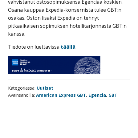
vahvistanut ostosopimuksensa Egenciaa koskien.
yritysten
Osana kauppaa Expedia-konsernista tulee GBT:n
järjestö,
osakas. Oston lisäksi Expedia on tehnyt
jonka
pitkäaikaisen sopimuksen hotellitarjonnasta GBT:n
tehtävä
kanssa.
on
edistää
Tiedote on luettavissa
täällä
.
hyvää
ja
kustannus­
tehokasta
matka-
Kategoriassa:
Uutiset
ja
Avainsanoilla:
American Express GBT
,
Egencia
,
GBT
kokoushallintoa.