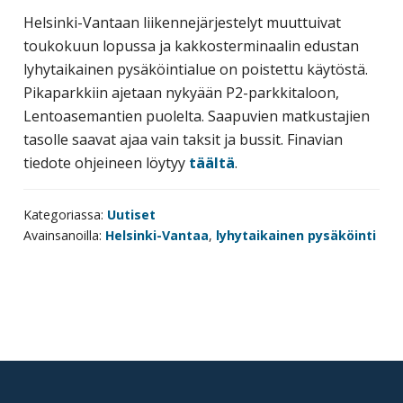
yritysten
Helsinki-Vantaan liikennejärjestelyt muuttuivat
järjestö,
toukokuun lopussa ja kakkosterminaalin edustan
jonka
lyhytaikainen pysäköintialue on poistettu käytöstä.
tehtävä
Pikaparkkiin ajetaan nykyään P2-parkkitaloon,
on
Lentoasemantien puolelta. Saapuvien matkustajien
edistää
tasolle saavat ajaa vain taksit ja bussit. Finavian
hyvää
tiedote ohjeineen löytyy
täältä
.
ja
kustannus­
Kategoriassa:
Uutiset
tehokasta
Avainsanoilla:
Helsinki-Vantaa
,
lyhytaikainen pysäköinti
matka-
ja
kokoushallintoa.
Footer