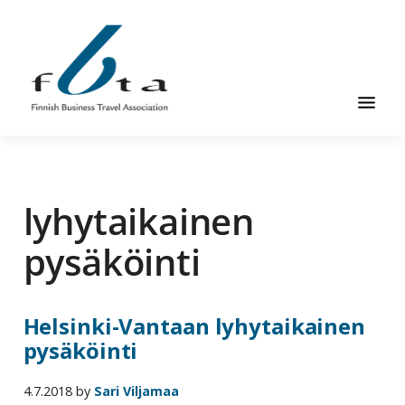
Hyppää
Hyppää
pääsisältöön
alatunnisteeseen
Suomen
Suomen
Liikematkayhdistys
Liikematkayhdistys
ry
lyhytaikainen
ry
FBTA
FBTA
on
pysäköinti
liikematka­
palveluja
ostavien
Helsinki-Vantaan lyhytaikainen
ja
pysäköinti
niitä
elinkeinokseen
4.7.2018
by
Sari Viljamaa
tarjoavien