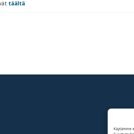
yvät
täältä
Käytämme ev