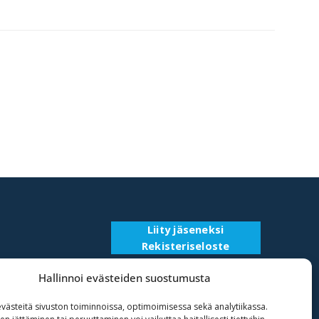
Liity jäseneksi
Rekisteriseloste
Hallinnoi evästeiden suostumusta
ästeitä sivuston toiminnoissa, optimoimisessa sekä analytiikassa.