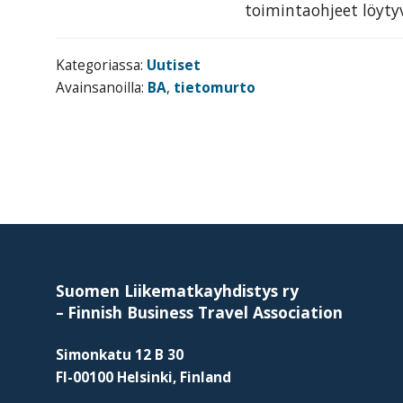
toimintaohjeet löyt
tarjoavien
yritysten
järjestö,
Kategoriassa:
Uutiset
jonka
Avainsanoilla:
BA
,
tietomurto
tehtävä
on
edistää
hyvää
ja
Footer
kustannus­
tehokasta
matka-
Suomen Liikematkayhdistys ry
–
Finnish Business Travel Association
ja
kokoushallintoa.
Simonkatu 12 B 30
FI-00100 Helsinki, Finland