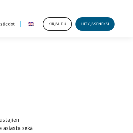
stiedot
KIRJAUDU
LIITY JÄSENEKSI
ustajien
e asiasta sekä