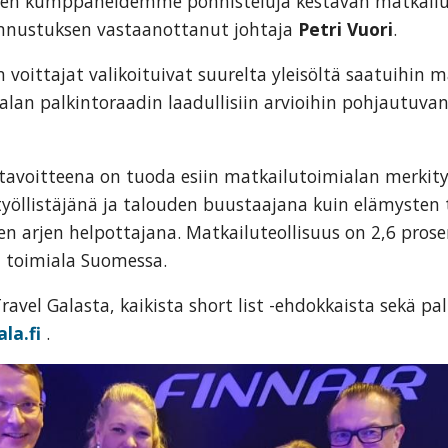
vien kumppaneidemme ponnisteluja kestävän matkailu
unnustuksen vastaanottanut johtaja
Petri Vuori
.
 voittajat valikoituivat suurelta yleisöltä saatuihin mä
alan palkintoraadin laadullisiin arvioihin pohjautuva
 tavoitteena on tuoda esiin matkailutoimialan merkit
työllistäjänä ja talouden buustaajana kuin elämysten 
n arjen helpottajana. Matkailuteollisuus on 2,6 prosen
 toimiala Suomessa.
Travel Galasta, kaikista short list -ehdokkaista sekä pa
la.fi
.