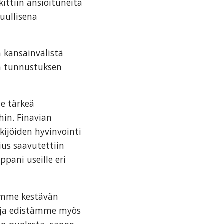
ittiin ansioituneita
tuullisena
a kansainvälistä
n tunnustuksen
le tärkeä
hin. Finavian
kijöiden hyvinvointi
ius saavutettiin
pani useille eri
tämme kestävän
a ja edistämme myös