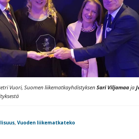
tri Vuori,
Suomen liikematkayhdistyksen
Sari Viljamaa
ja
J
ityksestä
lisuus
,
Vuoden liikematkateko