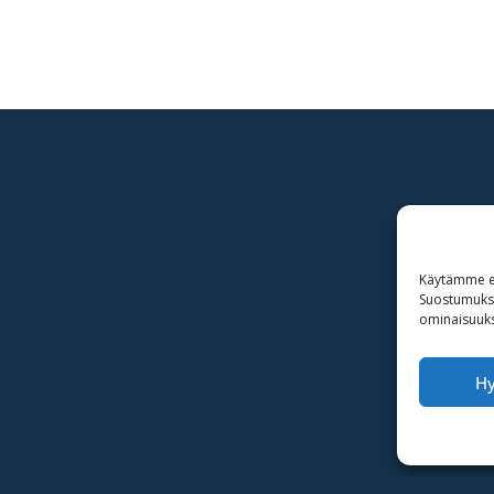
Käytämme ev
Suostumuksen
ominaisuuksi
H