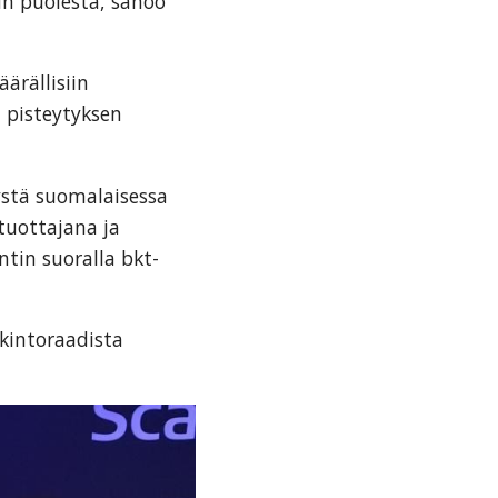
n puolesta, sanoo
ärällisiin
n pisteytyksen
ystä suomalaisessa
tuottajana ja
tin suoralla bkt-
lkintoraadista