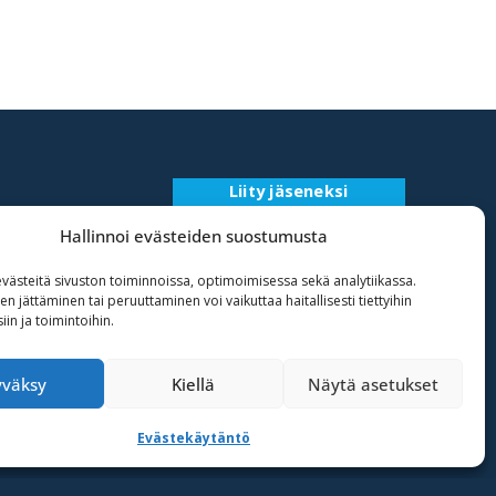
Liity jäseneksi
Rekisteriseloste
Hallinnoi evästeiden suostumusta
ästeitä sivuston toiminnoissa, optimoimisessa sekä analytiikassa.
 jättäminen tai peruuttaminen voi vaikuttaa haitallisesti tiettyihin
in ja toimintoihin.
yväksy
Kiellä
Näytä asetukset
Evästekäytäntö