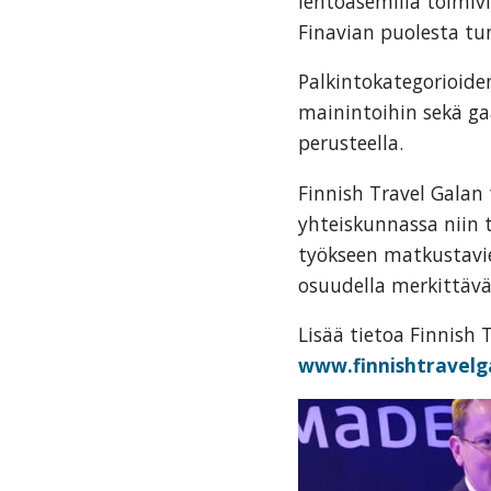
lentoasemilla toimi
Finavian puolesta t
Palkintokategorioiden
mainintoihin sekä ga
perusteella.
Finnish Travel Galan
yhteiskunnassa niin 
työkseen matkustavie
osuudella merkittävä
Lisää tietoa Finnish 
www.finnishtravelga