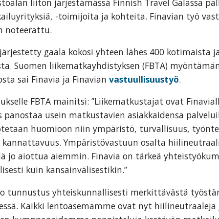
alan liiton järjestämässä Finnish Travel Galassa palk
iluyrityksiä, -toimijoita ja kohteita. Finavian työ vas
n noteerattu.
ärjestetty gaala kokosi yhteen lähes 400 kotimaista j
ta. Suomen liikematkayhdistyksen (FBTA) myöntämä
sta sai Finavia ja Finavian
vastuullisuustyö
.
kselle FBTA mainitsi: ”Liikematkustajat ovat Finavial
s panostaa usein matkustavien asiakkaidensa palvelui
otetaan huomioon niin ympäristö, turvallisuus, työnte
n kannattavuus. Ympäristövastuun osalta hiilineutraal
lä jo aiottua aiemmin. Finavia on tärkeä yhteistyökump
lisesti kuin kansainvälisestikin.”
no tunnustus yhteiskunnallisesti merkittävästä työs
essä. Kaikki lentoasemamme ovat nyt hiilineutraalej