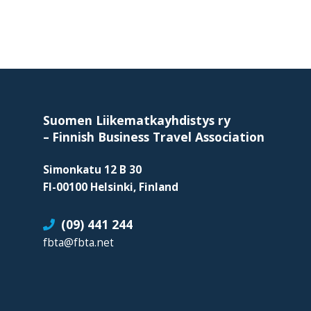
Footer
Suomen Liikematkayhdistys ry
–
Finnish Business Travel Association
Simonkatu 12 B 30
FI-00100 Helsinki, Finland
(09) 441 244
fbta@fbta.net