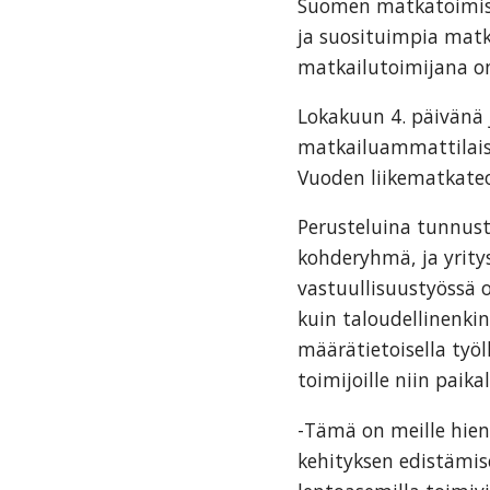
Suomen matkatoimisto
tarjoavien
ja suosituimpia matka
yritysten
matkailutoimijana o
järjestö,
jonka
Lokakuun 4. päivänä j
tehtävä
matkailuammattilais
on
Vuoden liikematkateo
edistää
Perusteluina tunnustu
hyvää
kohderyhmä, ja yrity
ja
vastuullisuustyössä 
kustannus­
kuin taloudellinenki
tehokasta
määrätietoisella työl
matka-
toimijoille niin paikal
ja
kokoushallintoa.
-Tämä on meille hie
kehityksen edistämis