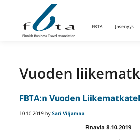
Hyppää
Hyppää
Hyppää
ensisijaiseen
pääsisältöön
alatunnisteeseen
valikkoon
FBTA
Jäsenyys
Suomen
Suomen
Liikematkayhdistys
Liikematkayhdistys
ry
Vuoden liikemat
ry
FBTA
FBTA
on
liikematka­
FBTA:n Vuoden Liikematkateko
palveluja
ostavien
10.10.2019
by
Sari Viljamaa
ja
Finavia 8.10.2019
niitä
elinkeinokseen