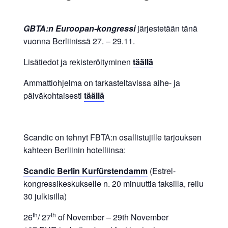
yritysten
järjestö,
GBTA:n Euroopan-kongressi
järjestetään tänä
jonka
vuonna Berliinissä 27. – 29.11.
tehtävä
Lisätiedot ja rekisteröityminen
täällä
on
edistää
Ammattiohjelma on tarkasteltavissa aihe- ja
hyvää
päiväkohtaisesti
täällä
ja
kustannus­
tehokasta
Scandic on tehnyt FBTA:n osallistujille tarjouksen
matka-
kahteen Berliinin hotelliinsa:
ja
kokoushallintoa.
Scandic Berlin Kurfürstendamm
(Estrel-
kongressikeskukselle n. 20 minuuttia taksilla, reilu
30 julkisilla)
th
th
26
/ 27
of November – 29th November