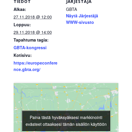
TIEDOT
JÄRJESTÄJÄ
Alkaa:
GBTA
Näytä Järjestäjä
27.11.2018 @ 12:00
WWW-sivusto
Loppuu:
29.11.2018 @ 14:00
Tapahtuma tagia:
GBTA-kongressi
Kotisivu:
https://europeconfere
nce.gbta.org/
Paina tästä hyväksyäksesi markkinointi
Paina tästä hyväksyäksesi markkinointi
evästeet ottaaksesi tämän sisällön käyttöön
evästeet ottaaksesi tämän sisällön käyttöön