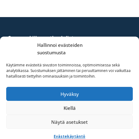
Footer
Suomen Liikematkayhdistys ry
–
Finnish Business Travel Association
Hallinnoi evästeiden
suostumusta
Simonkatu 12 B 30
FI-00100 Helsinki, Finland
Käytämme evästeitä sivuston toiminnoissa, optimoimisessa sekä
analytiikassa. Suostumuksen jättäminen tai peruuttaminen voi vaikuttaa
haitallisesti tiettyihin ominaisuuksiin ja toimintoihin.
(09) 441 244
fbta@fbta.net
Hyväksy
Liity jäseneksi
Kiellä
Rekisteriseloste
Näytä asetukset
Evästekäytäntö