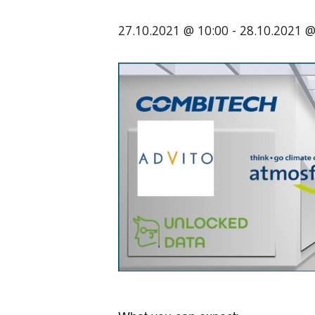
tarjoavien
27.10.2021 @ 10:00
-
28.10.2021 @
yritysten
järjestö,
jonka
tehtävä
on
edistää
hyvää
ja
kustannus­
tehokasta
matka-
ja
kokoushallintoa.