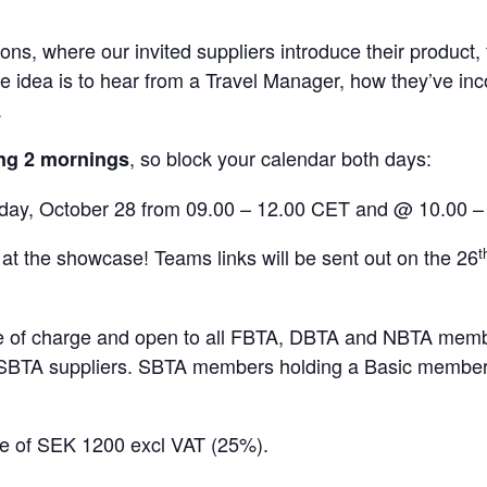
ns, where our invited suppliers introduce their product, t
 idea is to hear from a Travel Manager, how they’ve inco
.
, so block your calendar both days:
ng 2 mornings
ay, October 28 from 09.00 – 12.00 CET and @ 10.00 – 
t
at the showcase! Teams links will be sent out on the 26
ree of charge and open to all FBTA, DBTA and NBTA me
BTA suppliers. SBTA members holding a Basic membersh
ee of SEK 1200 excl VAT (25%).