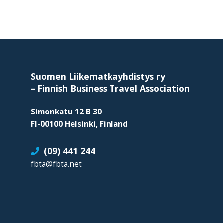
Footer
Suomen Liikematkayhdistys ry
–
Finnish Business Travel Association
Simonkatu 12 B 30
FI-00100 Helsinki, Finland
(09) 441 244
fbta@fbta.net