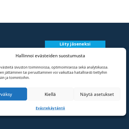
Liity jäseneksi
Rekisteriseloste
Hallinnoi evästeiden suostumusta
ästeitä sivuston toiminnoissa, optimoimisessa sekä analytiikassa.
 jättäminen tai peruuttaminen voi vaikuttaa haitallisesti tiettyihin
in ja toimintoihin.
yväksy
Kiellä
Näytä asetukset
Evästekäytäntö