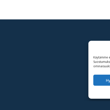
Käytämme ev
Suostumuksen
ominaisuuksi
H
·Toteutus ja ylläpito
MMD Networks Oy
·