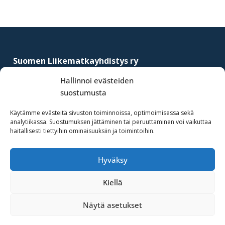
Footer
Suomen Liikematkayhdistys ry
–
Finnish Business Travel Association
Hallinnoi evästeiden
suostumusta
Simonkatu 12 B 30
FI-00100 Helsinki, Finland
Käytämme evästeitä sivuston toiminnoissa, optimoimisessa sekä
analytiikassa. Suostumuksen jättäminen tai peruuttaminen voi vaikuttaa
(09) 441 244
haitallisesti tiettyihin ominaisuuksiin ja toimintoihin.
fbta@fbta.net
Hyväksy
Liity jäseneksi
Rekisteriseloste
Kiellä
Näytä asetukset