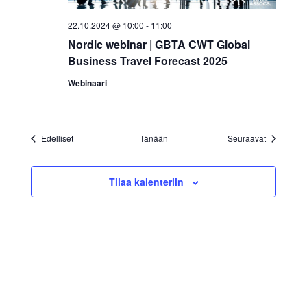
yritysten
22.10.2024 @ 10:00
-
11:00
järjestö,
Nordic webinar | GBTA CWT Global
jonka
Business Travel Forecast 2025
tehtävä
Webinaari
on
edistää
hyvää
Tapahtumat
Tapahtuma
ja
Edelliset
Tänään
Seuraavat
kustannus­
tehokasta
Tilaa kalenteriin
matka-
ja
kokoushallintoa.