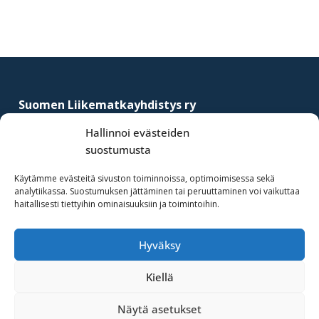
Footer
Suomen Liikematkayhdistys ry
–
Finnish Business Travel Association
Hallinnoi evästeiden
suostumusta
Simonkatu 12 B 30
FI-00100 Helsinki, Finland
Käytämme evästeitä sivuston toiminnoissa, optimoimisessa sekä
analytiikassa. Suostumuksen jättäminen tai peruuttaminen voi vaikuttaa
(09) 441 244
haitallisesti tiettyihin ominaisuuksiin ja toimintoihin.
fbta@fbta.net
Hyväksy
Liity jäseneksi
Rekisteriseloste
Kiellä
Näytä asetukset