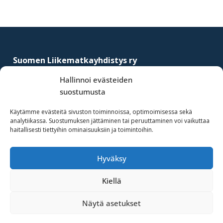
Footer
Suomen Liikematkayhdistys ry
–
Finnish Business Travel Association
Hallinnoi evästeiden
suostumusta
Simonkatu 12 B 30
FI-00100 Helsinki, Finland
Käytämme evästeitä sivuston toiminnoissa, optimoimisessa sekä
analytiikassa. Suostumuksen jättäminen tai peruuttaminen voi vaikuttaa
(09) 441 244
haitallisesti tiettyihin ominaisuuksiin ja toimintoihin.
fbta@fbta.net
Hyväksy
Liity jäseneksi
Rekisteriseloste
Kiellä
Näytä asetukset