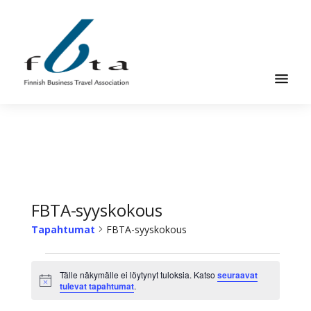
Hyppää
Hyppää
pääsisältöön
alatunnisteeseen
Suomen
Suomen
Liikematkayhdistys
Liikematkayhdistys
ry
ry
FBTA
FBTA
on
liikematka­
FBTA-syyskokous
palveluja
Tapahtumat
FBTA-syyskokous
ostavien
ja
Tapahtumat
niitä
Tälle näkymälle ei löytynyt tuloksia. Katso
seuraavat
Ilmoitus
tulevat tapahtumat
.
elinkeinokseen
tarjoavien