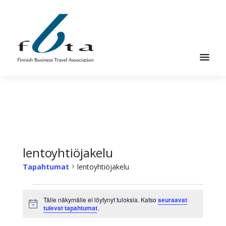
Hyppää
Hyppää
pääsisältöön
alatunnisteeseen
Suomen
Suomen
Liikematkayhdistys
Liikematkayhdistys
ry
ry
FBTA
FBTA
on
liikematka­
lentoyhtiöjakelu
palveluja
Tapahtumat
lentoyhtiöjakelu
ostavien
ja
Tapahtumat
niitä
Tälle näkymälle ei löytynyt tuloksia. Katso
seuraavat
Ilmoitus
tulevat tapahtumat
.
elinkeinokseen
tarjoavien