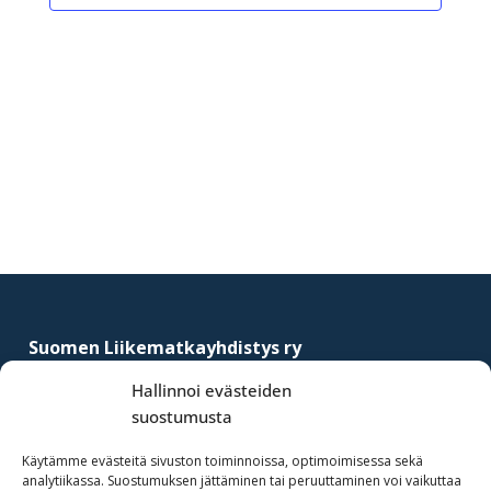
a
a
a
a
a
a
a
t
t
t
t
t
t
t
Footer
Suomen Liikematkayhdistys ry
–
Finnish Business Travel Association
Hallinnoi evästeiden
suostumusta
Simonkatu 12 B 30
FI-00100 Helsinki, Finland
Käytämme evästeitä sivuston toiminnoissa, optimoimisessa sekä
analytiikassa. Suostumuksen jättäminen tai peruuttaminen voi vaikuttaa