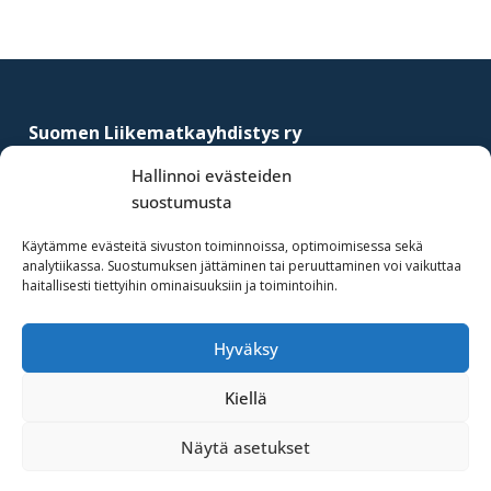
Footer
Suomen Liikematkayhdistys ry
–
Finnish Business Travel Association
Hallinnoi evästeiden
suostumusta
Simonkatu 12 B 30
FI-00100 Helsinki, Finland
Käytämme evästeitä sivuston toiminnoissa, optimoimisessa sekä
analytiikassa. Suostumuksen jättäminen tai peruuttaminen voi vaikuttaa
(09) 441 244
haitallisesti tiettyihin ominaisuuksiin ja toimintoihin.
fbta@fbta.net
Hyväksy
Liity jäseneksi
Rekisteriseloste
Kiellä
Näytä asetukset