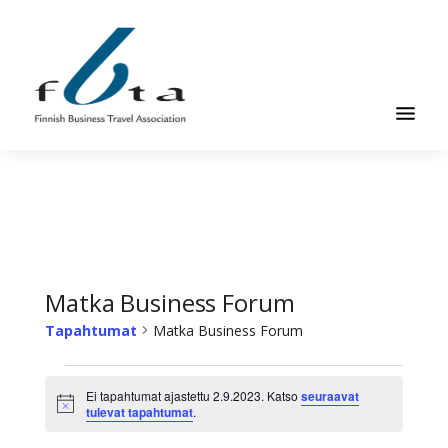
Hyppää
Hyppää
pääsisältöön
alatunnisteeseen
Suomen
Suomen
Liikematkayhdistys
Liikematkayhdistys
ry
ry
FBTA
FBTA
on
liikematka­
Matka Business Forum
palveluja
Tapahtumat
Matka Business Forum
ostavien
ja
Tapahtumat
niitä
Ei tapahtumat ajastettu 2.9.2023. Katso
seuraavat
2.9.2023:n
Ilmoitus
tulevat tapahtumat
.
elinkeinokseen
osalta
tarjoavien