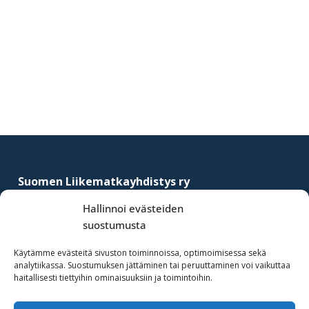
Footer
Suomen Liikematkayhdistys ry
–
Finnish Business Travel Association
Hallinnoi evästeiden
suostumusta
Simonkatu 12 B 30
FI-00100 Helsinki, Finland
Käytämme evästeitä sivuston toiminnoissa, optimoimisessa sekä
analytiikassa. Suostumuksen jättäminen tai peruuttaminen voi vaikuttaa
(09) 441 244
haitallisesti tiettyihin ominaisuuksiin ja toimintoihin.
fbta@fbta.net