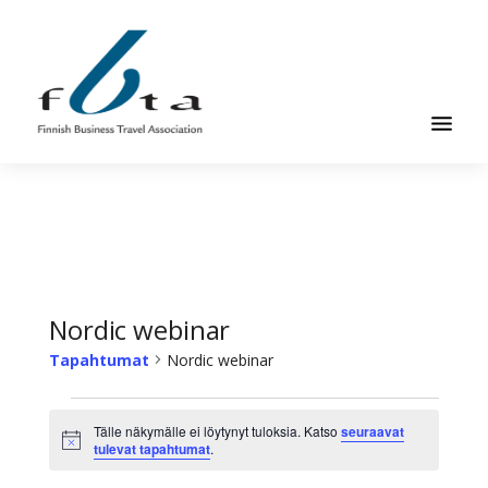
Hyppää
Hyppää
pääsisältöön
alatunnisteeseen
Suomen
Suomen
Liikematkayhdistys
Liikematkayhdistys
ry
ry
FBTA
FBTA
on
liikematka­
Nordic webinar
palveluja
Tapahtumat
Nordic webinar
ostavien
ja
Tapahtumat
niitä
Tälle näkymälle ei löytynyt tuloksia. Katso
seuraavat
Ilmoitus
tulevat tapahtumat
.
elinkeinokseen
tarjoavien