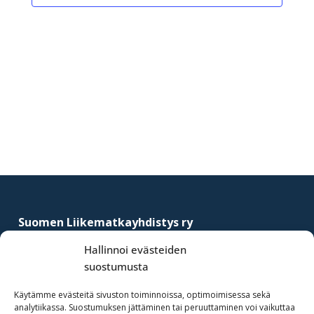
a
a
a
a
a
a
a
t
t
t
t
t
t
t
Footer
Suomen Liikematkayhdistys ry
–
Finnish Business Travel Association
Hallinnoi evästeiden
suostumusta
Simonkatu 12 B 30
FI-00100 Helsinki, Finland
Käytämme evästeitä sivuston toiminnoissa, optimoimisessa sekä
analytiikassa. Suostumuksen jättäminen tai peruuttaminen voi vaikuttaa