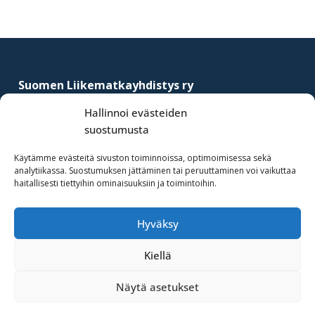
Footer
Suomen Liikematkayhdistys ry
–
Finnish Business Travel Association
Hallinnoi evästeiden
suostumusta
Simonkatu 12 B 30
FI-00100 Helsinki, Finland
Käytämme evästeitä sivuston toiminnoissa, optimoimisessa sekä
analytiikassa. Suostumuksen jättäminen tai peruuttaminen voi vaikuttaa
(09) 441 244
haitallisesti tiettyihin ominaisuuksiin ja toimintoihin.
fbta@fbta.net
Hyväksy
Liity jäseneksi
Rekisteriseloste
Kiellä
Näytä asetukset