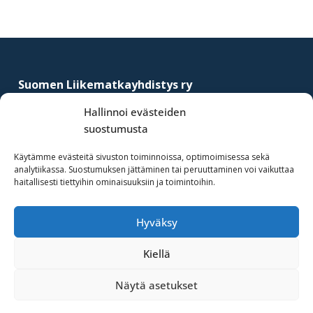
Footer
Suomen Liikematkayhdistys ry
–
Finnish Business Travel Association
Hallinnoi evästeiden
suostumusta
Simonkatu 12 B 30
FI-00100 Helsinki, Finland
Käytämme evästeitä sivuston toiminnoissa, optimoimisessa sekä
analytiikassa. Suostumuksen jättäminen tai peruuttaminen voi vaikuttaa
(09) 441 244
haitallisesti tiettyihin ominaisuuksiin ja toimintoihin.
fbta@fbta.net
Hyväksy
Liity jäseneksi
Rekisteriseloste
Kiellä
Näytä asetukset