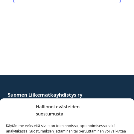
a
a
a
a
a
a
a
t
t
t
t
t
t
t
Footer
Suomen Liikematkayhdistys ry
–
Finnish Business Travel Association
Hallinnoi evästeiden
suostumusta
Simonkatu 12 B 30
FI-00100 Helsinki, Finland
Käytämme evästeitä sivuston toiminnoissa, optimoimisessa sekä
analytiikassa. Suostumuksen jättäminen tai peruuttaminen voi vaikuttaa