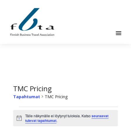
Hyppää
Hyppää
pääsisältöön
alatunnisteeseen
Suomen
Suomen
Liikematkayhdistys
Liikematkayhdistys
ry
ry
FBTA
FBTA
on
liikematka­
TMC Pricing
palveluja
Tapahtumat
TMC Pricing
ostavien
ja
Tapahtumat
niitä
Tälle näkymälle ei löytynyt tuloksia. Katso
seuraavat
Ilmoitus
tulevat tapahtumat
.
elinkeinokseen
tarjoavien