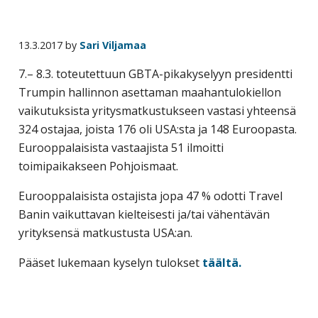
yritysten
järjestö,
13.3.2017
by
Sari Viljamaa
jonka
tehtävä
7.– 8.3. toteutettuun GBTA-pikakyselyyn presidentti
on
Trumpin hallinnon asettaman maahantulokiellon
edistää
vaikutuksista yritysmatkustukseen vastasi yhteensä
hyvää
324 ostajaa, joista 176 oli USA:sta ja 148 Euroopasta.
ja
Eurooppalaisista vastaajista 51 ilmoitti
kustannus­
toimipaikakseen Pohjoismaat.
tehokasta
Eurooppalaisista ostajista jopa 47 % odotti Travel
matka-
Banin vaikuttavan kielteisesti ja/tai vähentävän
ja
yrityksensä matkustusta USA:an.
kokoushallintoa.
Pääset lukemaan kyselyn tulokset
täältä.