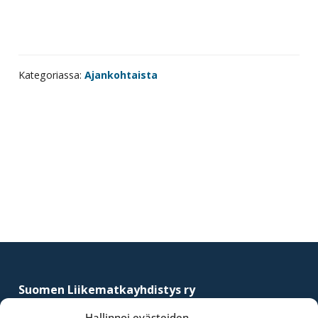
Kategoriassa:
Ajankohtaista
Ensisijainen
sivupalkki
Footer
Suomen Liikematkayhdistys ry
–
Finnish Business Travel Association
Hallinnoi evästeiden