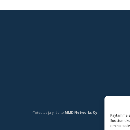
·Toteutus ja ylläpito
MMD Networks Oy
·
Käytämme ev
Suostumuksen
ominaisuuksi