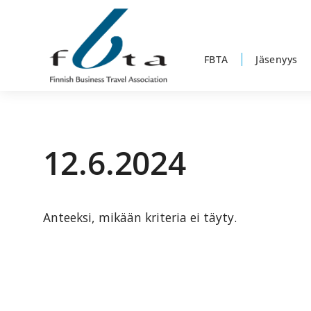
Hyppää
Hyppää
Hyppää
ensisijaiseen
pääsisältöön
alatunnisteeseen
valikkoon
FBTA
Jäsenyys
Suomen
Suomen
Liikematkayhdistys
Liikematkayhdistys
ry
12.6.2024
ry
FBTA
FBTA
on
liikematka­
Anteeksi, mikään kriteria ei täyty.
palveluja
ostavien
ja
niitä
elinkeinokseen