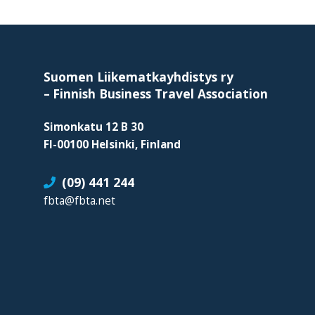
tarjoavien
Footer
yritysten
järjestö,
jonka
Suomen Liikematkayhdistys ry
tehtävä
–
Finnish Business Travel Association
on
Simonkatu 12 B 30
edistää
FI-00100 Helsinki, Finland
hyvää
ja
(09) 441 244
kustannus­
fbta@fbta.net
tehokasta
matka-
ja
kokoushallintoa.