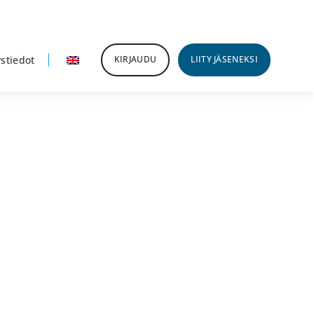
stiedot
KIRJAUDU
LIITY JÄSENEKSI