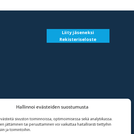
Liity jäseneksi
Rekisteriseloste
Hallinnoi evästeiden suostumusta
ästeitä sivuston toiminnoissa, optimoimisessa sekä analytiikassa.
 jättäminen tai peruuttaminen voi vaikuttaa haitallisesti tiettyihin
in ja toimintoihin.