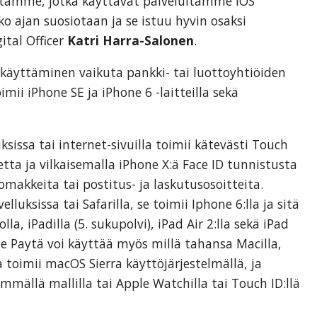
aitamme, jotka käyttävät palveluitamme iOS
ko ajan suosiotaan ja se istuu hyvin osaksi
ital Officer
Katri Harra-Salonen
.
 käyttäminen vaikuta pankki- tai luottoyhtiöiden
mii iPhone SE ja iPhone 6 -laitteilla sekä
issa tai internet-sivuilla toimii kätevästi Touch
etta ja vilkaisemalla iPhone X:ä Face ID tunnistusta
lomakkeita tai postitus- ja laskutusosoitteita.
luksissa tai Safarilla, se toimii Iphone 6:lla ja sitä
la, iPadilla (5. sukupolvi), iPad Air 2:lla sekä iPad
ple Paytä voi käyttää myös millä tahansa Macilla,
 toimii macOS Sierra käyttöjärjestelmällä, ja
mällä mallilla tai Apple Watchilla tai Touch ID:llä