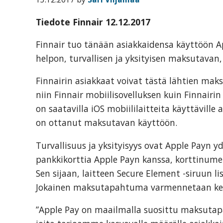
organization
for
Tiedote Finnair 12.12.2017
business
travel
Finnair tuo tänään asiakkaidensa käyttöön A
buyers
helpon, turvallisen ja yksityisen maksutavan
and
Finnairin asiakkaat voivat tästä lähtien maks
suppliers,
niin Finnair mobiilisovelluksen kuin Finnairin
with
on saatavilla iOS mobiililaitteita käyttäville a
the
on ottanut maksutavan käyttöön.
mission
to
Turvallisuus ja yksityisyys ovat Apple Payn y
enhance
pankkikorttia Apple Payn kanssa, korttinumero
the
Sen sijaan, laitteen Secure Element -siruun li
understanding,
Jokainen maksutapahtuma varmennetaan kerta
knowledge
”Apple Pay on maailmalla suosittu maksutapa
and