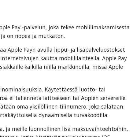
s
pple Pay -palvelun, joka tekee mobiilimaksamisesta
, ja on nopea ja mutkaton.
aa Apple Payn avulla lippu- ja lisäpalveluostokset
 internetsivujen kautta mobiililaitteella. Apple Pay
siakkaille kaikilla niillä markkinoilla, missä Apple
dinominaisuuksia. Käytettäessä luotto- tai
a ei tallenneta laitteeseen tai Applen servereille.
sätään oma yksilöllinen tilinumero, joka salataan.
käyttöisellä dynaamisella turvakoodilla.
, ja meille luonnollinen lisä maksuvaihtoehtoihin,