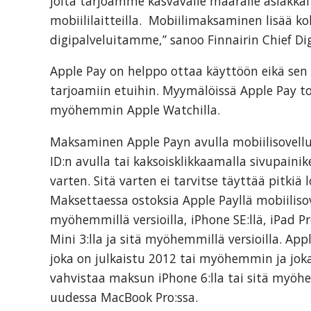
joita tarjoamme kasvavalle määrälle asiakk
skills
mobiililaitteilla. Mobiilimaksaminen lisää ko
required
digipalveluitamme,” sanoo Finnairin Chief Dig
in
corporate
Apple Pay on helppo ottaa käyttöön eikä sen
travel
tarjoamiin etuihin. Myymälöissä Apple Pay toi
and
myöhemmin Apple Watchilla.
meetings
management
Maksaminen Apple Payn avulla mobiilisovelluks
as
ID:n avulla tai kaksoisklikkaamalla sivupainik
well
varten. Sitä varten ei tarvitse täyttää pitkiä 
as
Maksettaessa ostoksia Apple Payllä mobiilisovel
procurement.
myöhemmillä versioilla, iPhone SE:llä, iPad Prol
Mini 3:lla ja sitä myöhemmillä versioilla. Ap
joka on julkaistu 2012 tai myöhemmin ja joka
vahvistaa maksun iPhone 6:lla tai sitä myöhem
uudessa MacBook Pro:ssa.