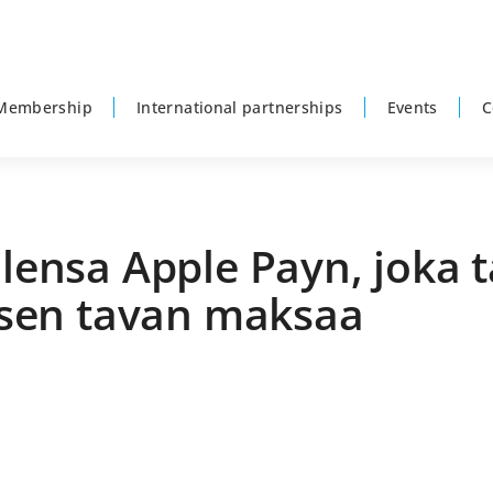
Membership
International partnerships
Events
C
llensa Apple Payn, joka 
yisen tavan maksaa
P