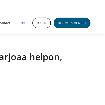
ontact
LOG IN
BECOME A MEMBER
tarjoaa helpon,
rimary